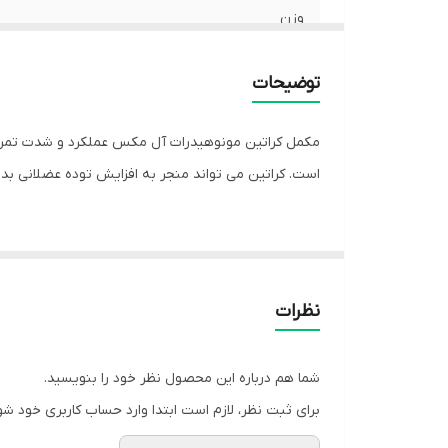
وزن
تاریخ مصرف
توضیحات
مکمل کراتین مونوهیدرات آل مکس عملکرد و شدت تمری
است. کراتین می تواند منجر به افزایش توده عضلانی بد
کراتین مونوهیدرات همچنین دارای فواید درمانی از جمله جلوگیری از کاهش ATP، تحریک سنتز پروتئین و افزایش حجم سلولی است. کر
نظرات
و cGMP برآورده می کند یا از آنها فراتر می رود. 
در بازار امروزه دارای ذراتی هستند که تا 250 درصد بزرگتر هستند.
شما هم درباره این محصول نظر خود را بنویسید.
برای ثبت نظر، لازم است ابتدا وارد حساب کاربری خود شو