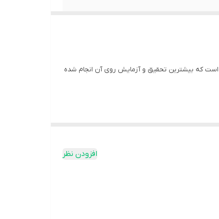
است که بیشترین تحقیق و آزمایش روی آن انجام شده
کراتین درجه دارویی آل مکس، نهایت خلوص و ایمنی است و مطابق با استانداردهای سختگیرانه ای است که آزمایش های مستقل شخص ثالث را برای دستورالعمل های مواد ممنوعه WADA
افزودن نظر
اد تبدیل شده است. اکثر پودرهای کراتین مونوهیدرات موجود