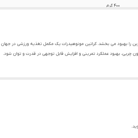
۴۰۰ گرم
بیشتر از یکسال
ن را بهبود می بخشد. کراتین مونوهیدرات یک مکمل تغذیه ورزشی در جهان 
ون چربی، بهبود عملکرد تمرینی و افزایش قابل توجهی در قدرت و توان شود.
اتین مونوهیدرات پادشاه بلامنازع کراتین است.
علاوه بر این، کراتین آل مکس میکرونیزه شده و به پودری بسیار ریز و با جریان آز
ید.