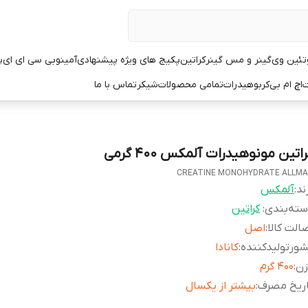
تئین وی
گینر و مس گینر
کراتین
پکیج های ویژه پیشنهادی
آمینو
بی سی ای ای
پ
ت
اچ ام بی
کربوهیدرات
تمامی محصولات
شیکر
تماس با ما
اتین مونوهیدرات آلمکس ۴۰۰ گرمی
CREATINE MONOHYDRATE ALLM
ند:
آلمکس
ته‌بندی
:
کراتین
الت کالا
:
اصل
ورتولیدکننده
:
کانادا
زن
:
۴۰۰ گرم
اریخ مصرف
:
بیشتر از یکسال