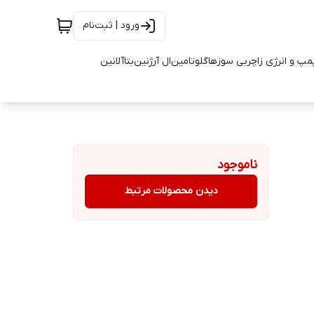
ورود | ثبت‌نام
مپ و انرژی زا
چربی سوزها
گلوتامین
ال آرژنین
بتاآلانین
ناموجود
دیدن محصولات مرتبط