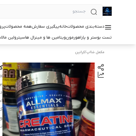
دسته‌بندی محصولات
خانه
پیگیری سفارش
همه محصولات
پرو
تست بوستر و پاراهورمون
ویتامین ها و مینرال ها
سیترولین مالا
مکمل شااپ
/
کراتین
کر
AX
بر
دس
اص
کش
و
ت