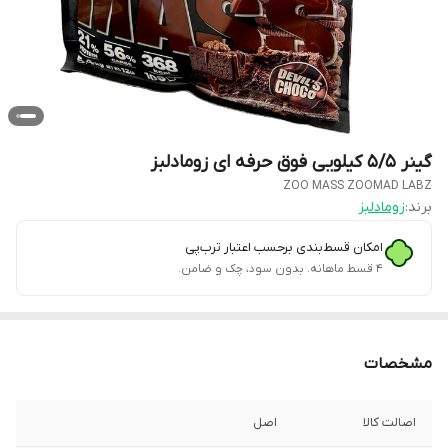
گینر ۵/۵ کیلویی فوق حرفه ای زومادلبز
ZOO MASS ZOOMAD LABZ
برند:
زومادلبز
امکان قسط‌بندی برحسب اعتبار ترب‌پی
۴ قسط ماهانه. بدون سود، چک و ضامن.
مشخصات
اصالت کالا
اصل