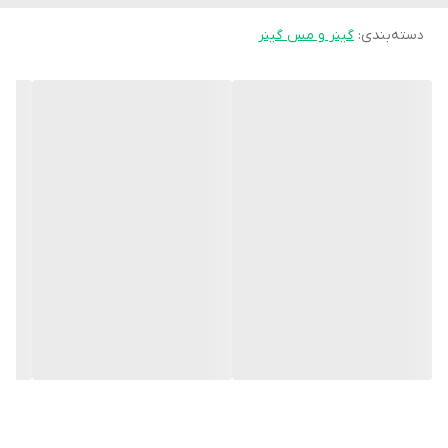
دسته‌بندی
:
کراتین مونوهیدرات: 3000 میلی گرم کراتین مونوهیدرات در هر وعده.
گینر و مس گینر
مجموعه ویتامین B: غنی شده با ویتامین های B (B1، B2، B3، B6، B9، B12)،
Zoo Mass از عملکرد طبیعی متابولیسم انرژی و سیستم عصبی
پشتیبانی می کند.
مواد با کیفیت: آرد جو دوسر، کنسانتره پروتئین وی، پودر کاکائو کم چرب
و تری گلیسیریدهای زنجیره متوسط (MCT) از نارگیل.
خرید مکمل زوو مس زوماد لبز Zoomad Labs Zoo MassZoo Mass
چندین مزیت را برای ورزشکاران و علاقه مندان به بدنسازی ارائه می
دهد.