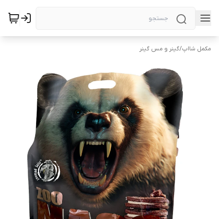
مکمل شااپ
/
گینر و مس گینر