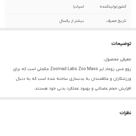
کشورتولیدکننده
اسپانیا
تاریخ مصرف
بیشتر از یکسال
وزن
۵/۵ کیلو
توضیحات
معرفی محصول:
زوو مس زوماد لبز Zoomad Labs Zoo Mass مکملی است که برای
ورزشکاران و علاقمندان به بدنسازی ساخته شده است که به دنبال
افزایش حجم عضلانی و بهبود عملکرد بدنی خود هستند.
از ویژگی های این محصول می توان به موارد زیر اشاره کرد:
نظرات
محتوای پروتئین بالا: با 21 گرم پروتئین در هر 100 گرم، Zoo Mass به
رشد و حفظ توده عضلانی کمک می کند.