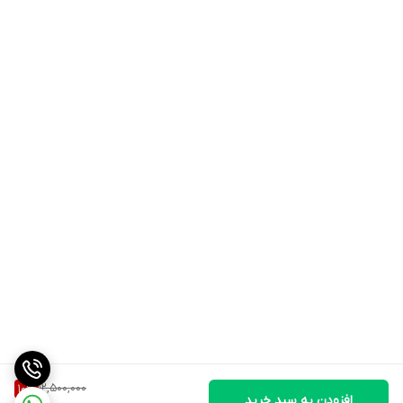
برای استفاده از زوو مس زوماد لبز Zoomad Labs Zoo Mass دو پیمانه
معادل 100 گرم از محصول را با 300 میلی لیتر آب یا شیر مخلوط کنید. این
شیک را 1 یا 2 بار در روز ترجیحا بعد از تمرین با بین وعده های غذایی
مصرف کنید.
12,500,000
10
%
افزودن به سبد خرید