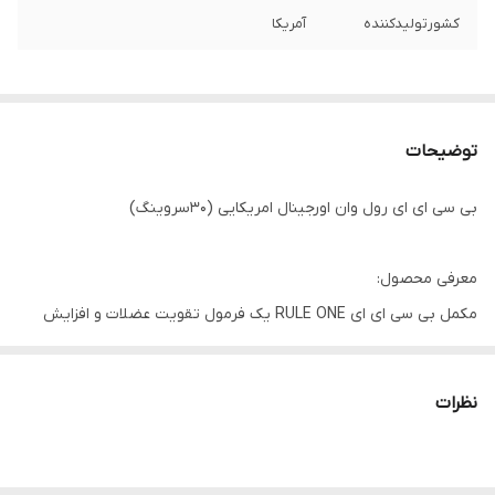
کشورتولیدکننده
آمریکا
توضیحات
بی سی ای ای رول وان اورجینال امریکایی (۳۰سروینگ)
معرفی محصول:
مکمل بی سی ای ای RULE ONE یک فرمول تقویت عضلات و افزایش
عملکرد است که به منظور تأمین بدن با BCAA های حیاتی طراحی شده
که برای افزایش قدرت و تقویت ریکاوری لازم است.
نظرات
BCAA ها می توانند تجزیه ی پروتئین و آسیب عضلانی را در طول ورزش
کاهش دهند ، بنابراین از از دست دادن عضله محافظت می کنند ، درد را