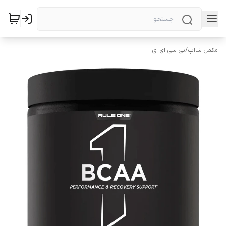
مکمل شااپ
/
بی سی ای ای