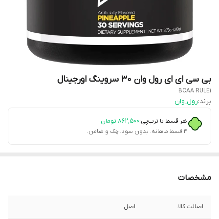
بی سی ای ای رول وان ۳۰ سروینگ اورجینال
BCAA RULE1
برند:
رول وان
هر قسط با ترب‌پی:
۸۶۲٬۵۰۰
تومان
۴ قسط ماهانه. بدون سود، چک و ضامن.
مشخصات
اصالت کالا
اصل