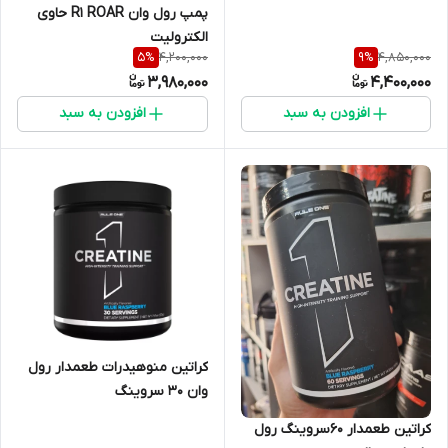
پمپ رول وان R1 ROAR حاوی
الکترولیت
4,200,000
4,850,000
5
%
9
%
3,980,000
4,400,000
افزودن به سبد
افزودن به سبد
کراتین منوهیدرات طعمدار رول
وان ۳۰ سروینگ
کراتین طعمدار ۶۰‌سروینگ رول