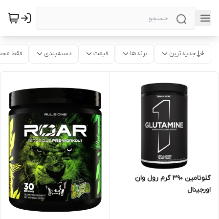
جدیدترین
برندها
قیمت
دسته‌بندی
فقط محص
گلوتامین ۳۹۰ گرم رول وان
اورجینال