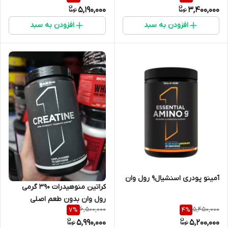
5,190,000
3,400,000
افزودن به سبد
افزودن به سبد
آمینو پودری اسنشیال9 رول وان
کراتین منوهیدرات ۳۹۰ گرمی
رول وان بدون طعم اصلی
6,500,000
5,450,000
7
%
4
%
5,990,000
5,200,000