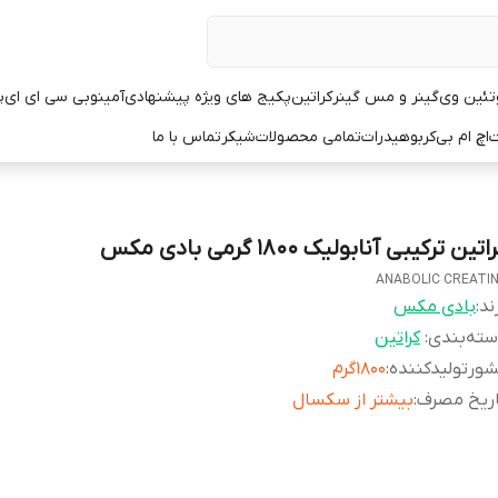
تئین وی
گینر و مس گینر
کراتین
پکیج های ویژه پیشنهادی
آمینو
بی سی ای ای
پ
ت
اچ ام بی
کربوهیدرات
تمامی محصولات
شیکر
تماس با ما
اتین ترکیبی آنابولیک ۱۸۰۰ گرمی بادی مکس
ANABOLIC CREATI
ند:
بادی مکس
ته‌بندی
:
کراتین
ورتولیدکننده
:
۱۸۰۰گرم
اریخ مصرف
:
بیشتر از سکسال