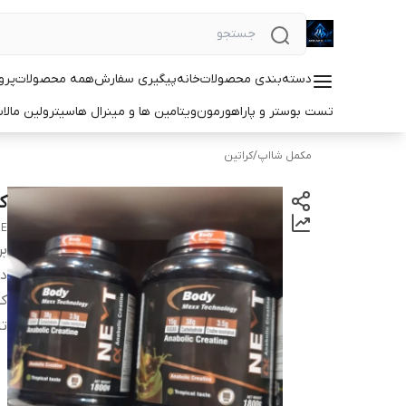
دسته‌بندی محصولات
خانه
پیگیری سفارش
همه محصولات
پرو
تست بوستر و پاراهورمون
ویتامین ها و مینرال ها
سیترولین مالا
مکمل شااپ
/
کراتین
کر
NE
بر
دس
کش
ت