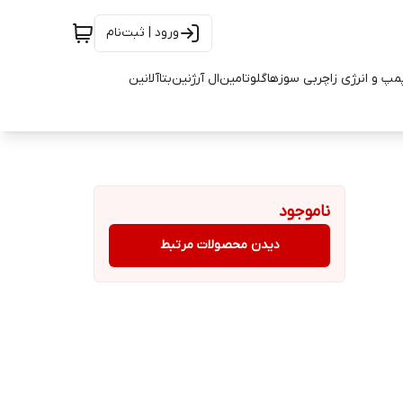
ورود | ثبت‌نام
مپ و انرژی زا
چربی سوزها
گلوتامین
ال آرژنین
بتاآلانین
ناموجود
دیدن محصولات مرتبط