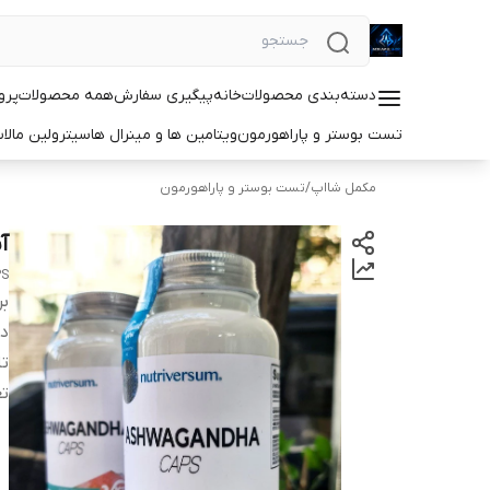
دسته‌بندی محصولات
خانه
پیگیری سفارش
همه محصولات
پرو
تست بوستر و پاراهورمون
ویتامین ها و مینرال ها
سیترولین مالا
مکمل شااپ
/
تست بوستر و پاراهورمون
آشو
PS
بر
دس
ت
تع