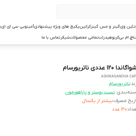
تئین وی
گینر و مس گینر
کراتین
پکیج های ویژه پیشنهادی
آمینو
بی سی ای ای
پ
ت
اچ ام بی
کربوهیدرات
تمامی محصولات
شیکر
تماس با ما
اگاندا ۱۲۰ عددی ناتریورسام
ASHWAGANDHA CA
ند:
ناتریورسام
ته‌بندی
:
تست بوستر و پاراهورمون
اریخ مصرف
:
بیشتر از یکسال
داد
:
۱۲۰ عدد