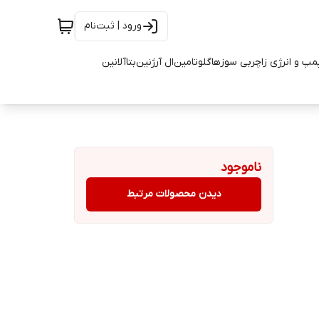
ورود | ثبت‌نام
مپ و انرژی زا
چربی سوزها
گلوتامین
ال آرژنین
بتاآلانین
ناموجود
دیدن محصولات مرتبط