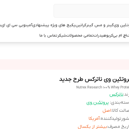
تئین وی
گینر و مس گینر
کراتین
پکیج های ویژه پیشنهادی
آمینو
بی سی ای ای
پ
ت
اچ ام بی
کربوهیدرات
تمامی محصولات
شیکر
تماس با ما
روتئین وی ناترکس طرح جدید
Nutrex Research 100% Whey Prote
ند:
ناترکس
ته‌بندی
:
پروتئین وی
الت کالا
:
اصل
ورتولیدکننده
:
آمریکا
اریخ مصرف
:
بیشتر از یکسال