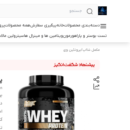
دسته‌بندی محصولات
خانه
پیگیری سفارش
همه محصولات
پرو
تست بوستر و پاراهورمون
ویتامین ها و مینرال ها
سیترولین مالا
مکمل شااپ
/
پروتئین وی
پ
in
بر
دس
اص
کش
ت