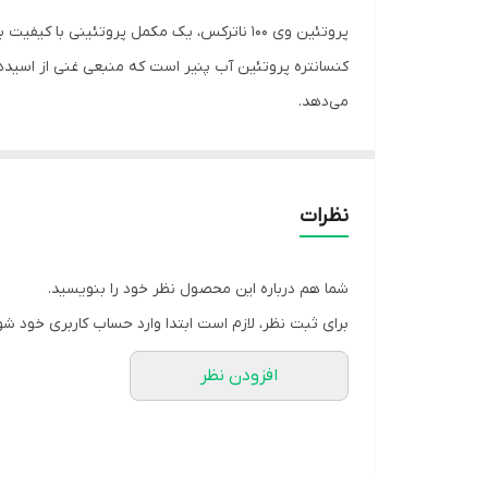
می‌دهد.
همچنین 11.3 گرم EAA و 5.3 گرم BCAA در هر پیمانه ارائه می‌کند، که از رشد، قدرت، عملکرد و ریکاوری عضلات پشتیبانی می‌کند.
نظرات
وی پروتئین 00
تمرین با وزنه باعث ترمیم و ساخت عضله می‌شود که م
شما هم درباره این محصول نظر خود را بنویسید.
برای ثبت نظر، لازم است ابتدا وارد حساب کاربری خود شو
مزایای مکمل وی پروتئین 100% ناترکس بر بدن
افزودن نظر
✔️افزایش حجم عضلانی
✔️رشد چشمگیر عضلات بدون چربی
✔️افزایش قدرت و استقامت عضلانی
✔️افزایش انرژی