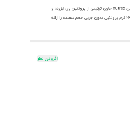
پروتئین وی 100 ناترکس، یک مکمل پروتئینی با کیفیت بالا است که برای حمایت از رشد و ریکاوری عضلات طراحی شده است. وی پروتئین nutrex حاوی ترکیبی از پروتئین وی ایزوله و
کنسانتره پروتئین آب پنیر است که منبعی غنی از اسیدهای آمینه ضروری است. هر سروینگ از وی پروتئین 100% طرح جدید ناترکس، 24 گرم پروتئین بدون چربی حجم دهنده را ارائه
افزودن نظر
روتئین ماهیچه‌ای حیاتی هستند. این فرآیندی است که بعد از جلسات