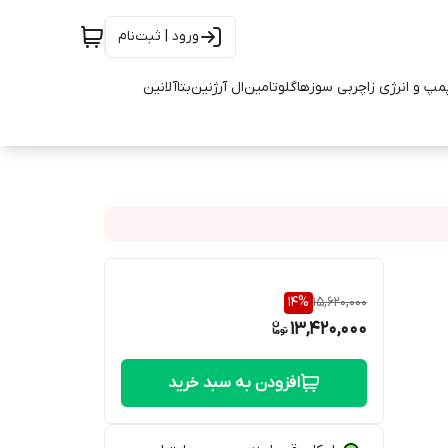
ورود | ثبت‌نام
مپ و انرژی زا
چربی سوزها
گلوتامین
ال آرژنین
بتاآلانین
14
%
15,620,000
13,420,000
افزودن به سبد خرید