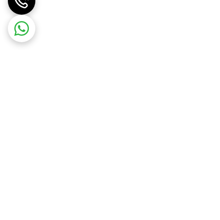
سید سیلیکون، استه سولفام پتاسیم، شیر، سویا
صص مراقبت‌های بهداشتی واجد شرایط مشورت کنید.