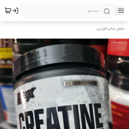
مکمل شااپ
/
کراتین