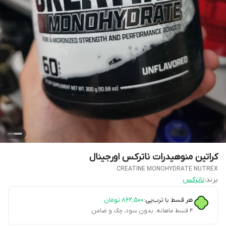
کراتین منوهیدرات ناترکس اورجینال
CREATINE MONOHYDRATE NUTREX
برند:
ناترکس
هر قسط با ترب‌پی:
۸۶۲٬۵۰۰
تومان
۴ قسط ماهانه. بدون سود، چک و ضامن.