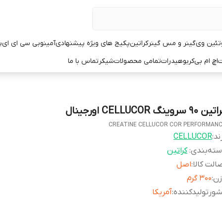
تئین وی
گینر و مس گینر
کراتین
پکیج های ویژه پیشنهادی
آمینو
بی سی ای ای
پ
ت
اچ ام بی
کربوهیدرات
تمامی محصولات
شیکر
تماس با ما
ن ۹۰ سروینگ CELLUCOR اورجینال
CREATINE CELLUCOR COR PERFORMAN
ند:
CELLUCOR
ته‌بندی
:
کراتین
الت کالا
:
اصل
زن
:
۳۰۰ گرم
ورتولیدکننده
:
آمریکا