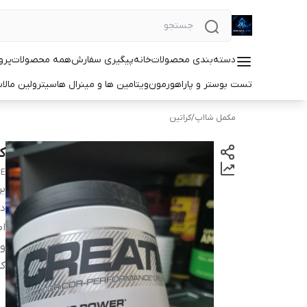
دسته‌بندی محصولات
خانه
پیگیری سفارش
همه محصولات
پرو
تست بوستر و پاراهورمون
ویتامین ها و مینرال ها
سیترولین مالا
مکمل شااپ
/
کراتین
کراتی
CE
بر
دس
اص
و
کش