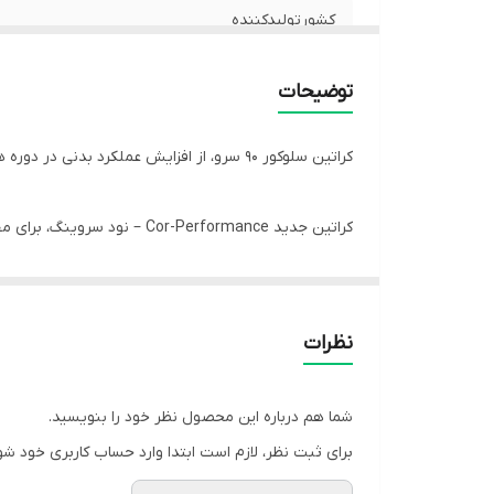
کشورتولیدکننده
توضیحات
کراتین سلوکور ۹۰ سرو، از افزایش عملکرد بدنی در دوره های متوالی تمرینات با شدت بالا پشتیبانی می کند.
کراتین جدید Cor-Performance – نود سروینگ، برای مخلوط شدن راحت تر و جذب سریعتر توسط بدن، این محصول را به صورت میکرونایز شده(فیلتراسیون پیشرفته) ارائه کرده است.
کراتین کور پرفورمنس سلوکور، برای طیف وسیعی از رژیم‌
نظرات
کراتین Cellucor Cor-Performance بدون طعم است، بنابراین می‌توانید آن را با محصول قبل یا بعد از تمرین خود ترکیب کنید تا نتایج را افزایش دهید.
شما هم درباره این محصول نظر خود را بنویسید.
ویژگی های محصول:
برای ثبت نظر، لازم است ابتدا وارد حساب کاربری خود شو
✔️افزایش قدرت و استقامت بدن