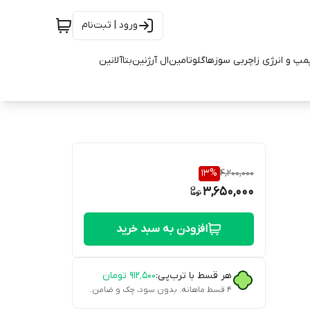
ورود | ثبت‌نام
مپ و انرژی زا
چربی سوزها
گلوتامین
ال آرژنین
بتاآلانین
13
%
4,200,000
3,650,000
افزودن به سبد خرید
هر قسط با ترب‌پی:
۹۱۲٬۵۰۰
تومان
۴ قسط ماهانه. بدون سود، چک و ضامن.