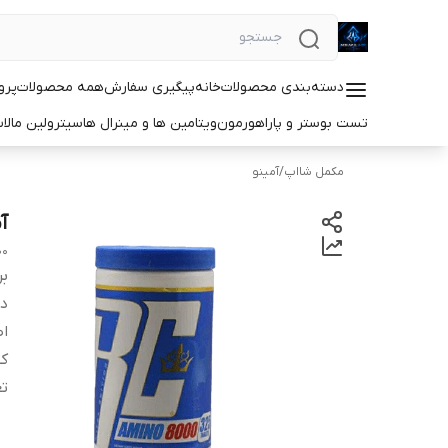
دسته‌بندی محصولات
خانه
پیگیری سفارش
همه محصولات
پرو
تست بوستر و پاراهورمون
ویتامین ها و مینرال ها
سیترولین مالا
مکمل شااپ
/
آمینو
آمینو
00
بر
دس
اص
کش
تع