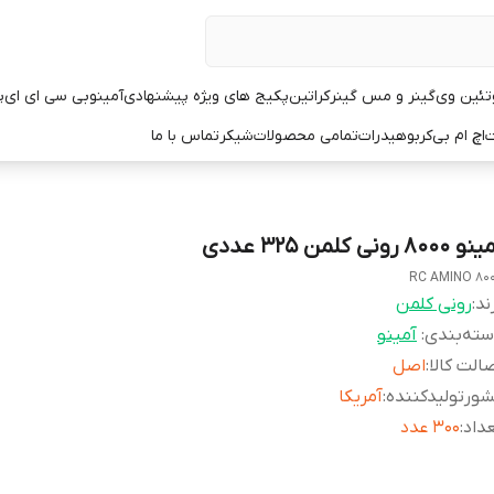
تئین وی
گینر و مس گینر
کراتین
پکیج های ویژه پیشنهادی
آمینو
بی سی ای ای
پ
ت
اچ ام بی
کربوهیدرات
تمامی محصولات
شیکر
تماس با ما
 8000 رونی کلمن ۳۲۵ عددی
RC AMINO 80
ند:
رونی کلمن
ته‌بندی
:
آمینو
الت کالا
:
اصل
ورتولیدکننده
:
آمریکا
داد
:
۳۰۰ عدد