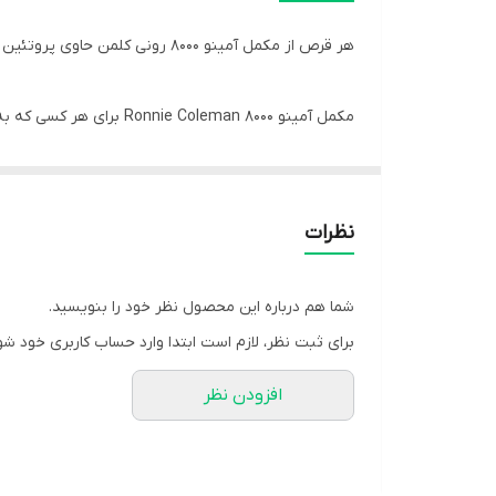
هر قرص از مکمل آمینو 8000 رونی کلمن حاوی پروتئین وی کنسانتره ، پروتئین شیر کنسانتره و پروتئین وی ایزوله است که 8 گرم پروتئین و 2.6 گرم BCAA در هر وعده ارائه می کند .
مکمل آمینو 8000 Ronnie Coleman برای هر کسی که به دنبال راهی سریع و آسان برای افزایش مصرف پروتئین و اسید آمینه خود است ایده آل می باشد .
✔ ویژگی های Amino 8000 رونی کلمن :
نظرات
❶ عضله ساز
شما هم درباره این محصول نظر خود را بنویسید.
❷ پشتیبانی از کنترل وزن
برای ثبت نظر، لازم است ابتدا وارد حساب کاربری خود شو
افزودن نظر
❸ پشتیبانی از ریکاوری عضلات
❹ هر وعده ( 6 قرص ) حاوی 50 کالری ، 7.5 میلی گرم کلسترول ، 5 گرم کربوهیدرات کل ، 8 گرم پروتئین ، 2.6 گرم BCAA و 60 میلی گرم کلسیم ، 85 میلی گرم سدیم و 180 میلی گرم پتاسیم