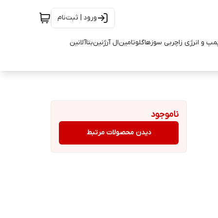
ورود | ثبت‌نام
مپ و انرژی زا
چربی سوزها
گلوتامین
ال آرژنین
بتاآلانین
ناموجود
دیدن محصولات مرتبط