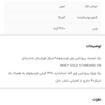
اصالت کالا
اصل
کشورتولیدکننده
آمربکا
وزن
۲۲۷۰ گرم
توضیحات
پک لیمیتد پروتئین وی اوپتیموم+شیکر اورجینال بلندرباتل
WHEY GOLD STANDARD ON
پک ویژه پروتئین وی گلد استاندارد ۲۲۷۰ گرمی اوپتیموم به همراه یک
شیکر۴۰ دلاری از کمپانی بلندر باتل
✔️محصول اورجینال آمریکا
نظرات