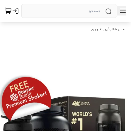
مکمل شااپ
/
پروتئین وی