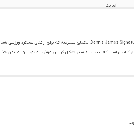
آمریکا
کراتین اچ سی ال دنیس جیمز Dennis James Signature Series Creatine HCL، مکملی پیش
روکلراید است که در نتیجه ترکیبی بسیار غلیظ و محلول با طعم بهبود یافته در مقای
خوشایند یا ناراحتی گوارشی که اغلب با سایر مکمل‌های کراتین همراه است.
ده است و هیچ فیلر یا افزودنی غیر ضروری ندارد. مخلوط کردن آن آسان است و طعم ف
ید.