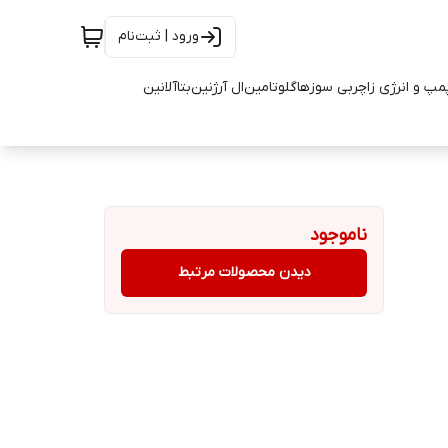
ورود | ثبت‌نام
مپ و انرژی زا
چربی سوزها
گلوتامین
ال آرژنین
بتاآلانین
ناموجود
دیدن محصولات مرتبط