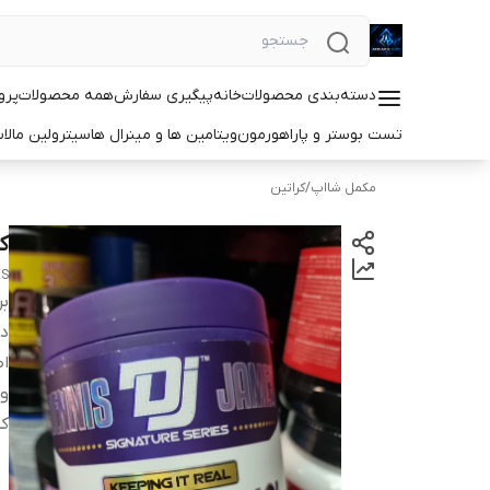
دسته‌بندی محصولات
خانه
پیگیری سفارش
همه محصولات
پرو
تست بوستر و پاراهورمون
ویتامین ها و مینرال ها
سیترولین مالا
مکمل شااپ
/
کراتین
ک
ES
بر
دس
اص
و
کش