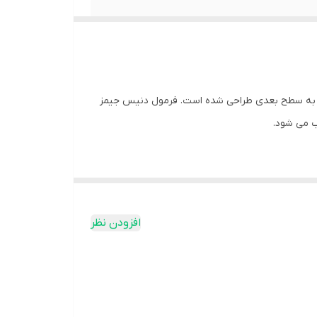
رفته که برای ارتقای عملکرد ورزشی شما به سطح بعدی طراحی شده است. فرمول دنیس جیمز
سه با سایر اشکال کراتین ایجاد می شود. این کار مصرف آن
افزودن نظر
وق العاده ای دارد و آن را به یک مکمل عالی برای روتین
چه یک ورزشکار جدی باشید و چه فقط به دنبال بهبود عملکرد خود در باشگاه باشید فرقی ندارد، کراتین HCL سری Signature Dennis James می تواند به شما در رسیدن به اهدافتان کمک