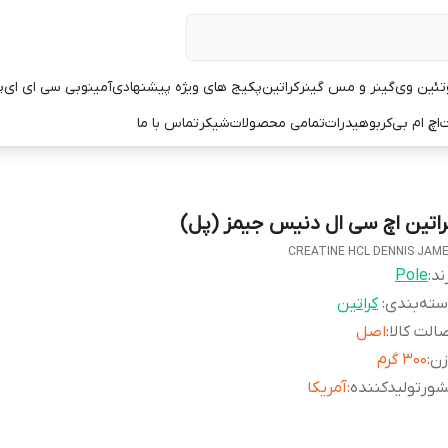
تئین وی
گینر و مس گینر
کراتین
پکیج های ویژه پیشنهادی
آمینو
بی سی ای ای
پ
ت
اچ ام بی
کربوهیدرات
تمامی محصولات
شیکر
تماس با ما
راتین اچ سی ال دنیس جیمز (پل)
CREATINE HCL DENNIS JAM
ند:
Pole
ته‌بندی
:
کراتین
الت کالا
:
اصل
زن
:
۳۰۰ گرم
ورتولیدکننده
:
آمریکا