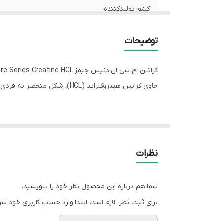
کشورتولیدکننده
توضیحات
حاوی کراتین هیدروکلراید (HCL)، شکل منحصر به فردی از کراتین است که نسبت به سایر اشکال کراتین موثرتر و بهتر توسط بدن جذب می شود.
کراتین HCL ترکیبی از یک مولکول کراتین با هید
را آسان‌تر و لذت‌بخش‌تر می‌کند، بدون هیچ گونه نفخ نا
نظرات
Creatine HCL تنها با مواد باکیفیت ساخته ش
قبل یا بعد از تمرین تبدیل می کند.
شما هم درباره این محصول نظر خود را بنویسید.
برای ثبت نظر، لازم است ابتدا وارد حساب کاربری خود شو