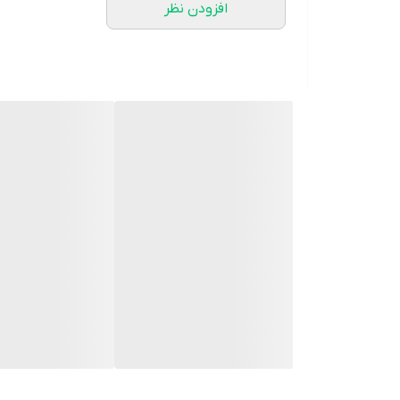
افزودن نظر
کند. امروز آن را امتحان کنید و مزایای آن را خودتان تجرب
✔️بهبود پمپ و انتقال مواد مغذی به ماهیچه ها
✔️بهبود رشد و عملکرد
✔️افزایش استقامت
طریقه مصرف Dennis James Signature Series Creatine HCL
یک بازه زمانی کوتاه نتایج موثری داشته باشید.
مرحله نگه
حداقل دو هفته فاصله ادامه دهید. در طول جذب کراتین تقریباً 4-5 لیتر آب فرا