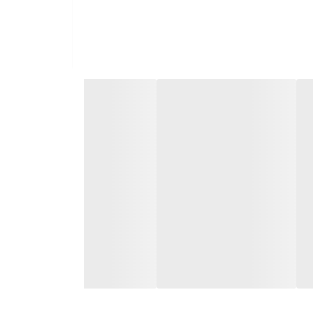
مرحله بارگیری (5 تا 7 روز): یک وعده (تقریباً 3 گرم) مصرف کنید و آن را با 200 میلی لیتر آب یا هر نوشیدنی دلخواه مخلوط کنید. آن را 4 بار در روز به مدت حداقل 7-5 روز مصرف کنید تا در
ز، ترجیحاً بعد از تمرین مصرف کنید. به شما توصیه می شود که چرخه را با