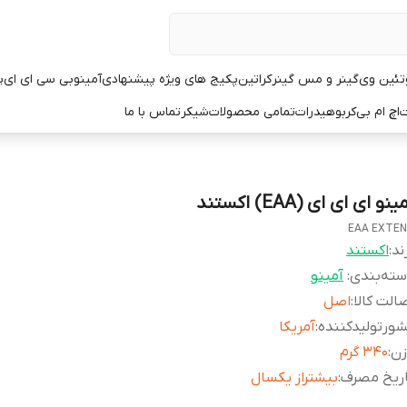
تئین وی
گینر و مس گینر
کراتین
پکیج های ویژه پیشنهادی
آمینو
بی سی ای ای
پ
ت
اچ ام بی
کربوهیدرات
تمامی محصولات
شیکر
تماس با ما
ینو ای ای ای (EAA) اکستند
EAA EXTE
ند:
اکستند
ته‌بندی
:
آمینو
الت کالا
:
اصل
ورتولیدکننده
:
آمریکا
زن
:
۳۴۰ گرم
اریخ مصرف
:
بیشتر‌از یکسال