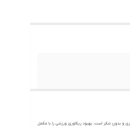
ک مجموعه کامل از آمینو اسیدها برای کمک به رشد توده عضلانی با هر 9 اسید آمینه ضروری و بدون شکر است. بهبود ریکاوری ورزشی را با مکمل