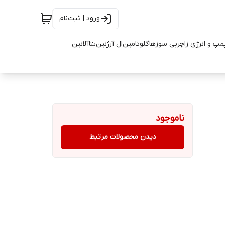
ورود | ثبت‌نام
مپ و انرژی زا
چربی سوزها
گلوتامین
ال آرژنین
بتاآلانین
ناموجود
دیدن محصولات مرتبط