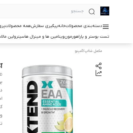
دسته‌بندی محصولات
خانه
پیگیری سفارش
همه محصولات
پرو
تست بوستر و پاراهورمون
ویتامین ها و مینرال ها
سیترولین مالا
مکمل شااپ
/
آمینو
آم
ND
بر
دس
اص
کش
و
ت