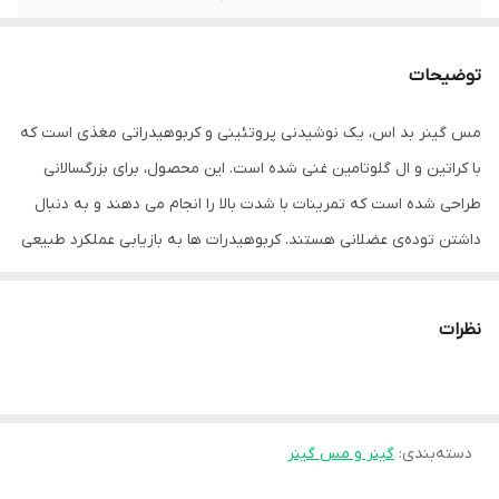
توضیحات
مس گینر بد اس، یک نوشیدنی پروتئینی و کربوهیدراتی مغذی است که
با کراتین و ال گلوتامین غنی شده است. این محصول، برای بزرگسالانی
طراحی شده است که تمرینات با شدت بالا را انجام می دهند و به دنبال
داشتن توده‌ی عضلانی هستند. کربوهیدرات ها به بازیابی عملکرد طبیعی
ماهیچه ها (انقباض) پس از تمرینات فیزیکی شدید یا طولانی مدت که
منجر به خستگی عضلانی و تخلیه ذخایر گلیکوژن در عضلات اسکلتی می
نظرات
شود، کمک می کنند.
تاثیر مثبت این محصول با مصرف کربوهیدرات ها، از همه‌ی منابع، با
دسته‌بندی
:
گینر و مس گینر
مصرف کل 4 گرم به ازای هر کیلوگرم وزن بدن، حاصل می شود. کراتین،
عملکرد بدنی را در دوره های متوالی تمرینات کوتاه مدت و با شدت بالا