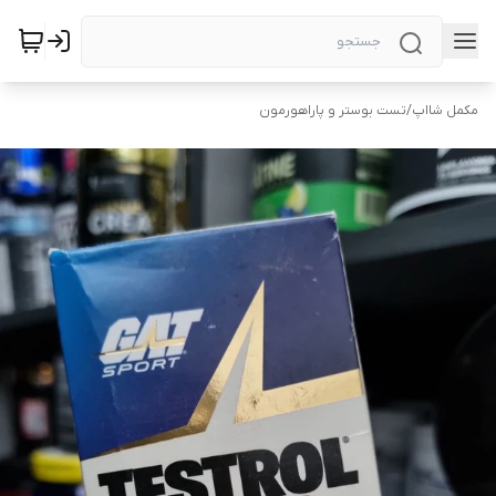
مکمل شااپ
/
تست بوستر و پاراهورمون