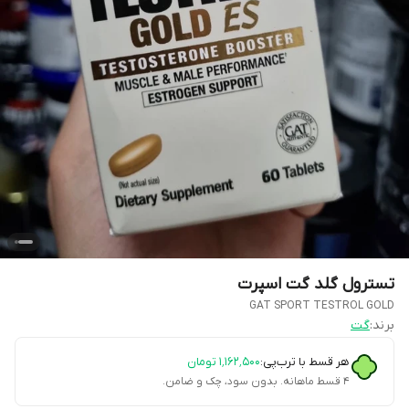
تسترول گلد گت اسپرت
GAT SPORT TESTROL GOLD
برند:
گت
هر قسط با ترب‌پی:
۱٬۱۶۲٬۵۰۰
تومان
۴ قسط ماهانه. بدون سود، چک و ضامن.