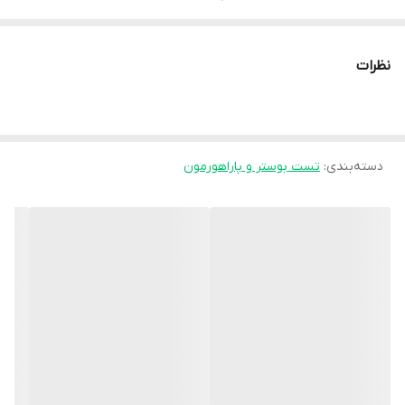
✔️به ساخت عضلات بدون چربی کمک می کند
✔️از عملکرد عضلانی و مردانه پشتیبانی می کند
نظرات
✔️افرادی که ورزش می کنند و فعال باقی می مانند، انتظار دارند که
Tribulus terrestris در مکمل ترموژنیک، چربی بدن را کاهش دهد و در
عین حال ترکیب بدن و ماهیچه آنها را افزایش دهد.
دسته‌بندی
:
تست بوستر و پاراهورمون
تسترول گلد گت اسپرت GAT SPORT TESTROL GOLD از عناصر زیر
تشکیل شده است:
عصاره دانه شنبلیله: نشان داده شده است که به طور قابل توجهی قدرت
بالا و پایین بدن، توده بدون چربی بدن و کاهش چربی بدن را بهبود می
بخشد، بنابراین ترکیب کلی بدن را بهبود می بخشد.