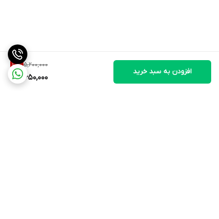
5,200,000
10
%
افزودن به سبد خرید
4,650,000
برگشت به بالا