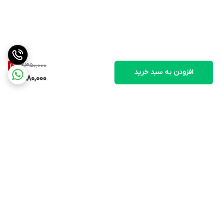
3,350,000
11
%
افزودن به سبد خرید
2,980,000
برگشت به بالا