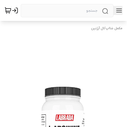
مکمل شااپ
/
ال آرژنین