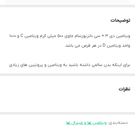
توضیحات
ویتامین دی 3 + سی ناتریورسام حاوی 500 میلی گرم ویتامین C و 1000
واحد ویتامین D در هر قرص می باشد.
برای اینکه بدن سالمی داشته باشید به ویتامین و پروتیین های زیادی
احتیاج دارید ولی دو تا از ویتامین های اصلی بدن ویتامین سی و
ویتامین دی می باشد که موجب افزایش سلامت کلی بدن می گردند.
نظرات
ویتامین سی یکی از آنتی اکسیدان های قوی بدن به شمار می رود که از
بروز بیماری و ضعیف شدن بدن جلوگیری می کند و به خاطر کیفیت
دسته‌بندی
:
ویتامین ها و مینرال ها
پایین غذای روزانه ، بدن دچار کمبود ویتامین سی می باشد.