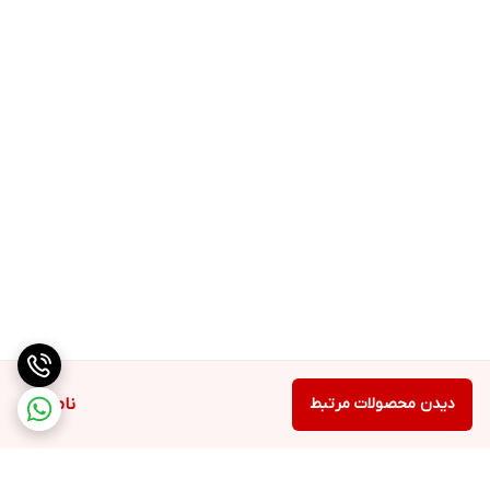
ارزش غذایی
هربسته حاوی:۹۰ قرص
سروینگ: ۳۰ سروینگ
➕️200 واحد بین المللی ویتامین D
➕️1000 میلی گرم کلسیم (کربنات کلسیم)
➕️500 میلی گرم منیزیم (اکسید منیزیم)
سایر مواد تشکیل دهنده
➕️سلولز میکروکریستالی
➕️هیدروکسی پروپیل متیل سلولز
➕️اقاقیا
دیدن محصولات مرتبط
ناموجود
➕️مالتودکسترین
➕️سدیم کراسکارملوز
➕️هیدروکسی پروپیل سلولز