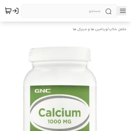
مکمل شااپ
/
ویتامین ها و مینرال ها