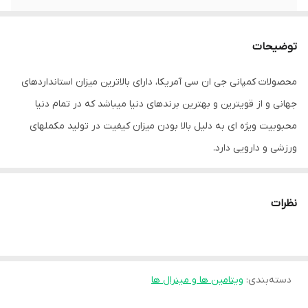
توضیحات
محصولات کمپانی جی ان سی آمریکا، دارای بالاترین میزان استانداردهای
جهانی و از قویترین و بهترین برندهای دنیا میباشد که در تمام دنیا
محبوبیت ویژه ای به دلیل بالا بودن میزان کیفیت در تولید مکملهای
ورزشی و دارویی دارد.
قرص کلسیم 1000 میلی گرمی جی ان سی 90 تایی GNC Calcium 1000 MG
به بهبود تراکم استخوان کمک می کند. دریافت کلسیم کافی از طریق یک
نظرات
رژیم غذایی سالم ممکن است خطر ابتلا به پوکی استخوان را کاهش دهد.
کلسیم جی ان سی دارای سیترات مالات کلسیم است که قابل جذب ترین
شکل کلسیم موجود در بازار است. مطالعات انجام شده روی زنان یائسه
دسته‌بندی
:
ویتامین ها و مینرال ها
بالای 55 سال تایید می کند که افرادی که از رژیم غذایی حاوی کلسیم
استفاده می کنند نسبت به افراد دیگر 70 درصد کمتر از دست دادن