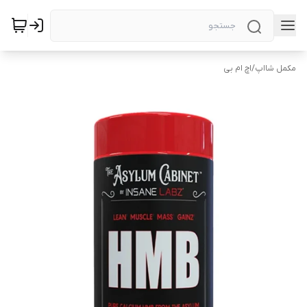
مکمل شااپ
/
اچ ام بی