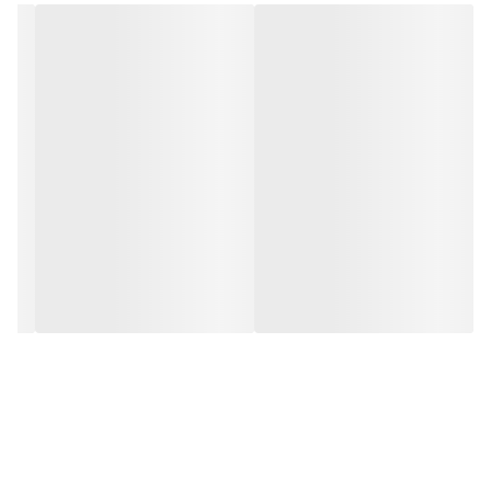
مشخصات محصول Insane Labz HMB
✔️حاوی 181 میلی گرم کلسیم
✔️توده عضلانی بدون چربی را ایجاد می کند
✔️عملکرد ورزش های هوازی را بهبود می بخشد
✔️از ریکاوری عضلات پشتیبانی می کند
✔️هر سروینگ برابر است با 2 کپسول
✔️60 سروینگ
✔️120 کپسول
طریقه مصرف:
➖رورانه دو کپسول از مکمل اچ ام بی اینسین لبز را مصرف کنید.
هشدار :