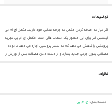
تعداد
۱۲۰ عدد
توضیحات
اگر نیاز به اضافه کردن مکمل به چرخه غذایی خود دارید، مکمل اچ ام بی
اینسین لبز برای این منظور یک انتخاب عالی است. مکمل اچ ام بی تجزیه
پروتئین را کاهش می دهد که به سنتز پروتئین اجازه می دهد تا توده
عضلانی بدون چربی جدید بسازد و از دست دادن عضلات پس از ورزش را
کاهش می دهد. اچ ام بی یک مکمل ضد کاتابولیک نیز می باشد. برای
کسانی از شما که در یک برنامه تمرینی با کالری پایین هستند، اچ ام بی
نظرات
اینسن لبز بهترین گزینه است.
توضیحات تکمیلی :
دسته‌بندی
:
اچ ام بی
این مکمل حاوی 181 میلی گرم کلسیم (18 درصد) از 1170 میلی گرم کلسیم
بتا هیدروکسی بتا متیل بوتیرات (اچ ام بی) میباشد.