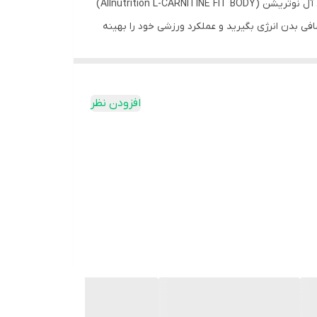
اگر به دنبال یک راهکار مؤثر و علمی برای تسریع فرآیند چربی‌سوزی و رسیدن به اندامی ایده‌آل هستید، کپسول ال کارنیتین فیت بادی آل نوتریشن (Allnutrition L-CARNITINE FIT BODY)
افی بدن انرژی بگیرید و عملکرد ورزشی خود را بهینه
این محصول حاوی ال کارنیتین مایع با زیست‌دسترسی بالا است که در کپسول‌های ژلاتینی قابل بلع عرضه می‌شود. هر وعده از این مکمل، 1060 میلی‌گرم ال کارنیتین خالص را به بدن شما
افزودن نظر
آیند، چربی‌ها را به انرژی تبدیل می‌کند. به عبارت
 به معنای سوزاندن مؤثرترین و مقاوم‌ترین چربی‌ها
* عملکرد ویتامین C: علاوه بر خواص چربی‌سوزی، این مکمل با ویتامین C غنی شده است که یک آنتی‌اکسیدان قوی است و از سلول‌ها در برابر استرس اکسیداتیو محافظت می‌کند. ویتامین C
ی کمک کرده و متابولیسم انرژی را بهبود می‌بخشد.