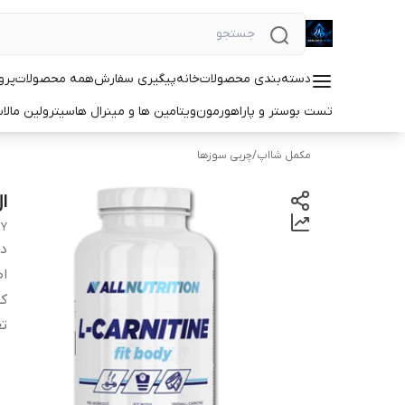
دسته‌بندی محصولات
خانه
پیگیری سفارش
همه محصولات
پرو
تست بوستر و پاراهورمون
ویتامین ها و مینرال ها
سیترولین مالا
مکمل شااپ
/
چربی سوزها
ا
DY
دس
اص
کش
تع