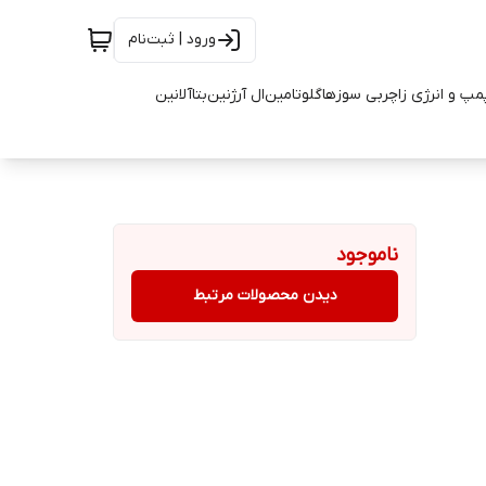
ورود | ثبت‌نام
مپ و انرژی زا
چربی سوزها
گلوتامین
ال آرژنین
بتاآلانین
ناموجود
دیدن محصولات مرتبط