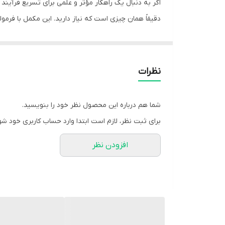
دقیقاً همان چیزی است که نیاز دارید. این مکمل با فرمو
کنید.
چرا ال کارنیتین فیت بادی آل نوتریشن انتخاب مناسبی
نظرات
می‌رساند. اما این تنها مزیت آن نیست. این مکمل با 40 میلی‌گرم ویتامین C غنی شده است که به اثربخشی بیشتر محصول و حمایت از سلامت کلی بدن شما کمک می‌کند.
* نقش ال کارنیتین در چربی‌سوزی: ال کارنیتین یک ماده 
شما هم درباره این محصول نظر خود را بنویسید.
ساده، ال کارنیتین به بدن شما کمک می‌کند تا از چربی‌
برای ثبت نظر، لازم است ابتدا وارد حساب کاربری خود شو
است که به کنترل وزن و دستیابی به اندامی خشک‌تر من
افزودن نظر
همچنین در تولید کلاژن نقش دارد، که برای سلامت پوست
فواید کلیدی این محصول:
* تسریع چربی‌سوزی: به بدن شما کمک می‌کند تا از چربی
* بهبود عملکرد ورزشی: با تأمین انرژی از چربی‌ها، استق