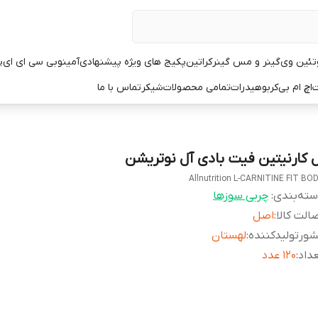
تئین وی
گینر و مس گینر
کراتین
پکیج های ویژه پیشنهادی
آمینو
بی سی ای ای
پ
ت
اچ ام بی
کربوهیدرات
تمامی محصولات
شیکر
تماس با ما
ل کارنیتین فیت بادی آل نوتریشن
Allnutrition L-CARNITINE FIT BO
ته‌بندی
:
چربی سوزها
الت کالا
:
اصل
ورتولیدکننده
:
لهستان
داد
:
۱۲۰ عدد