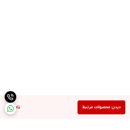
طریقه مصرف
1 پیمانه (44 گرم) از مکمل پروتئین هگزا پرو آل مکس را با 250 میلی
لیتر/1 فنجان آب سرد یا شیر کم چرب بسته به طعم و قوام دلخواه، هر
زمان که می خواهید، مخلوط کنید و سپس تکان دهید.
هشدار
در صورت بارداری، شیردهی یا بیماری با پزشک خود مشورت کنید.
در جای خشک و خنک نگهداری کنید.
برای افراد زیر 18 سال مناسب نمی باشد.
دور از دسترس کودکان نگهداری شود.
دیدن محصولات مرتبط
ناموجود