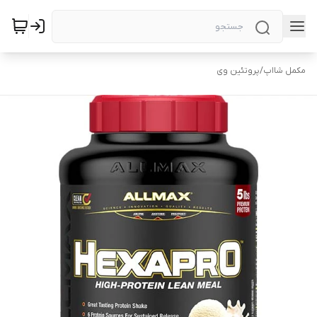
مکمل شااپ
/
پروتئین وی