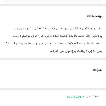
توضیحات
مکمل پروتئین هگزا پرو آل مکس یک وعده غذایی بدون چربی با
پروتئین بالا است. نادیده گرفته شده ترین زمان برای ترمیم و رشد
ماهیچه ها در هنگام خواب است. شب، طولانی ترین مدت زمانی است که
بدن بدون دریافت پروتئین می گذراند.
تحقیقات نشان می دهد که مصرف 20 تا 40 گرم پروتئین رهش پایدار
قبل از خواب، سنتز پروتئین عضلانی را تحریک کرده و تجزیه عضلات را
نظرات
محدود می کند. پودر مکمل پروتئین هگزا پرو مناسب برای بدنسازی با 6
مورد از بهترین پروتئین‌های بسیار در دسترس زیستی در یک نسبت
ایده‌آل فرموله شده است که باعث رهش سریع، متوسط و آهسته
دسته‌بندی
:
پروتئین وی
پروتئین می‌شود و به شما 8 ساعت آزادسازی مداوم پروتئین در هنگام
خواب را می‌دهد.