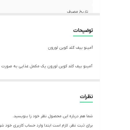
تاریخ مصرف
توضیحات
آمینو بیف گلد کوین لورون
آمینو بیف گلد کوین لورون یک مکمل غذایی به صورت قر
مکمل بیف آمینو از بالاترین کیفیت پروتئین هیدرولیز 
دهند در نظر گرفته شده است .
نظرات
مکمل Beef Amino کوین لورون مکملی است
شما هم درباره این محصول نظر خود را بنویسید.
بهتر پشتیبانی می کند.
برای ثبت نظر، لازم است ابتدا وارد حساب کاربری خود شو