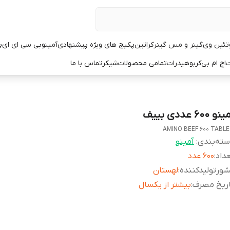
تئین وی
گینر و مس گینر
کراتین
پکیج های ویژه پیشنهادی
آمینو
بی سی ای ای
پ
ت
اچ ام بی
کربوهیدرات
تمامی محصولات
شیکر
تماس با ما
و ۶۰۰ عددی بییف
AMINO BEEF 600 TABL
ته‌بندی
:
آمینو
داد
:
۶۰۰ عدد
ورتولیدکننده
:
لهستان
اریخ مصرف
:
بیشتر از یکسال