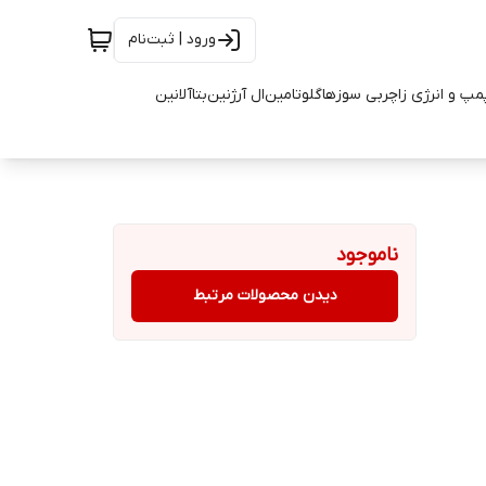
ورود | ثبت‌نام
مپ و انرژی زا
چربی سوزها
گلوتامین
ال آرژنین
بتاآلانین
ناموجود
دیدن محصولات مرتبط