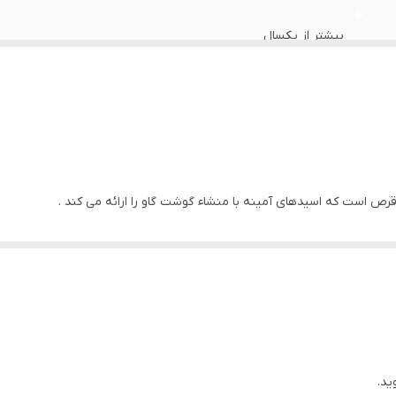
بیشتر از یکسال
ص است که اسیدهای آمینه با منشاء گوشت گاو را ارائه می کند .
شده ساخته شده و برای افرادی که به ویژه در معرض کاتابولیسم عضلانی هستند
 که از تمام فرآیندهای متابولیک ، عمدتا آنابولیک ، ساخت عضلات ، بازسازی کامل و 
ید.