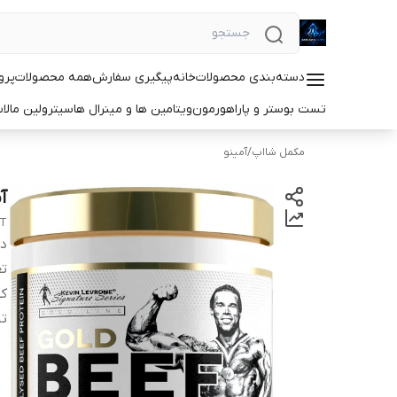
دسته‌بندی محصولات
خانه
پیگیری سفارش
همه محصولات
پرو
تست بوستر و پاراهورمون
ویتامین ها و مینرال ها
سیترولین مالا
مکمل شااپ
/
آمینو
آمین
ET
دس
تع
کش
ت