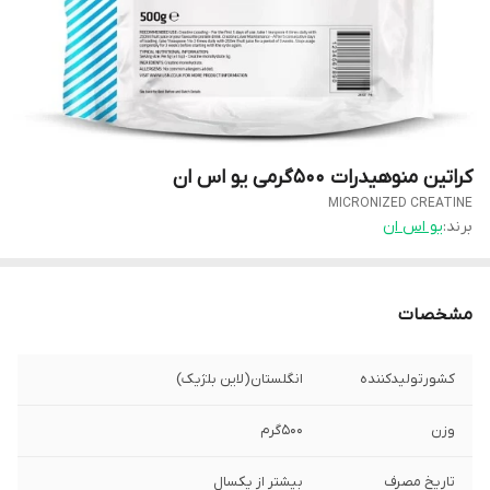
کراتین منوهیدرات ۵۰۰گرمی یو اس ان
MICRONIZED CREATINE
برند:
یو اس ان
مشخصات
کشورتولیدکننده
انگلستان(لاین بلژیک)
وزن
۵۰۰گرم
تاریخ مصرف
بیشتر از یکسال