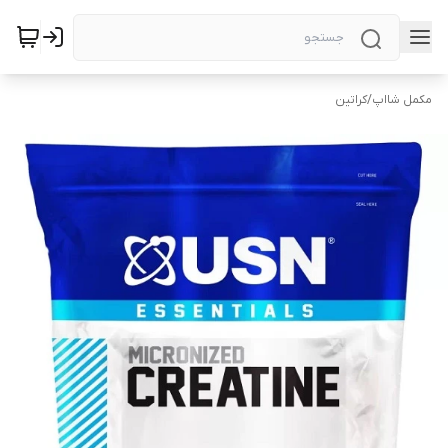
مکمل شااپ
/
کراتین