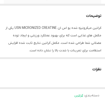
توضیحات
کراتین میکرونیزه شده یو اس ان USN MICRONIZED CREATINE یکی از
مکمل های غذایی است که برای بهبود عملکرد ورزشی و ایجاد توده
عضلانی شما طراحی شده است. مکمل کراتین نتایج ثابت شده افزایش
استقامت برای تمرینات با شدت بالا را نشان داده است.
✅️کراتین مونوهیدرات میکرونیزه
✅️برای افزایش قدرت و توده عضلانی
نظرات
✅️به افزایش حجم عضلات کمک می کند
✅️نسبت قیمت به کیفیت عالی
دسته‌بندی
:
کراتین
کراتین میکرونیزه چیست؟
کراتین میکرونیزه شکلی از کراتین مونوهیدرات با اندازه ذرات میکرو است.