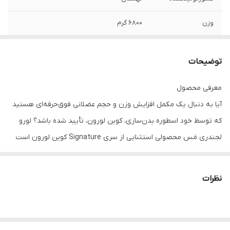
وزن
۶۸۰۰ گرم
توضیحات
معرفی محصول
آیا به دنبال یک مکمل افزایش وزن و حجم عضلانی فوق‌حرفه‌ای هستید
که توسط خود اسطوره بدن‌سازی، کوین لورون، تأیید شده باشد؟ لورو
لجندری مَس محصولی استثنایی از سری Signature کوین لورون است
که با فرمولاسیون پیشرفته خود، پاسخگوی نیازهای ورزشکاران حرفه‌ای و
افرادی است که برای افزایش وزن و حجم باکیفیت به انرژی و پروتئین بالا
نظرات
نیاز دارند. این مکمل با وزنی معادل ۶.۸ کیلوگرم، حاوی ترکیبی قدرتمند از
کربوهیدرات‌ها و چهار منبع پروتئینی کلیدی است که با هدف تأمین
سوخت لازم برای سخت‌ترین تمرینات و حداکثر ریکاوری طراحی شده