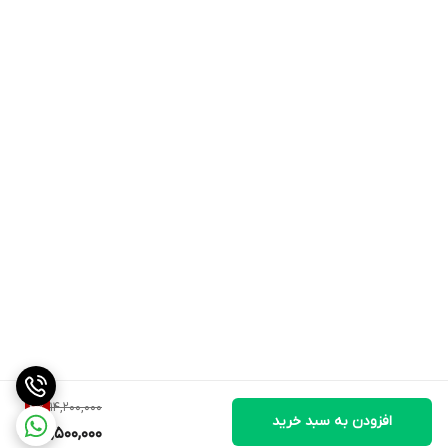
مشخصات دقیق محصول (تغذیه)
لورو لجندری مَس (طعم شکلات) - اطلاعات تغذیه‌ای این محصول به
ازای هر وعده ۱۰۰ گرمی شامل: انرژی 1570 \text{ kJ} (معادل 370 \text{
kcal})، 3.7 \text{ g} چربی (که 1.3 \text{ g} آن اسیدهای چرب اشباع
است)، 68 \text{ g} کربوهیدرات (که 10 \text{ g} آن قندها هستند)، 20
\text{ g} پروتئین، و 0.43 \text{ g} نمک می‌باشد.
همچنین، در اندازه سروینگ بزرگتر ۴۰۰ گرمی، مقادیر درشت‌مغذی‌ها به
شرح زیر است: این سروینگ 6280 \text{ kJ} (معادل 1480 \text{ kcal})
انرژی، 14.8 \text{ g} چربی (که 5.2 \text{ g} آن اشباع است)، 272
\text{ g} کربوهیدرات (شامل 40 \text{ g} قند)، 80 \text{ g} پروتئین
و 1.72 \text{ g} نمک را به بدن می‌رساند.
تعداد کل وعده‌های این بسته 6.8 \text{ kg}، بر اساس سروینگ
14,200,000
4
%
افزودن به سبد خرید
پیشنهادی ۱۰۰ گرمی، معادل ۶۸ وعده است.
13,500,000