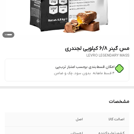
مس گینر ۶/۸ کیلویی لجندری
LEVRO LEGENDARY MASS
امکان قسط‌بندی برحسب اعتبار ترب‌پی
۴ قسط ماهانه. بدون سود، چک و ضامن.
مشخصات
اصالت کالا
اصل
کشورتولیدکننده
لهستان