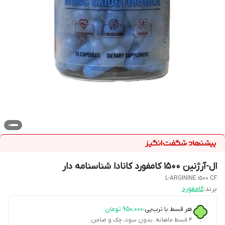
​ال-آرژنین ۱۵۰۰ کامفورد کانادا شناسنامه دار
L-ARGININE 1500 CF
برند:
کامفورد
هر قسط با ترب‌پی:
۹۵۰٬۰۰۰
تومان
۴ قسط ماهانه. بدون سود، چک و ضامن.