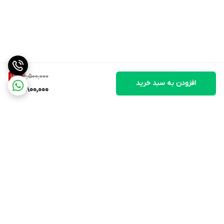
این مکمل یک جایگزین برای رژیم غذایی متنوع و متعادل نیست.
از دوز توصیه شده روزانه تجاوز نکنید.
برای کودکان، زنان باردار یا شیرده مصرف نشود.
در صورت داشتن تبخال (هرپس) یا فشار خون پایین، قبل از مصرف با
پزشک مشورت کنید.
4,500,000
15
%
افزودن به سبد خرید
3,800,000
برگشت به بالا