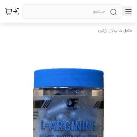
مکمل شااپ
/
ال آرژنین