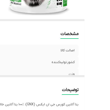
مشخصات
اصالت کالا
کشورتولیدکننده
وزن
توضیحات
بتا آلانین کورس جی ان ایکس (GNX): ۱۰۰٪ بتا آلانین خالص برای افزایش استقامت، تأخیر در خستگی و بهبود عملکرد ورزشی