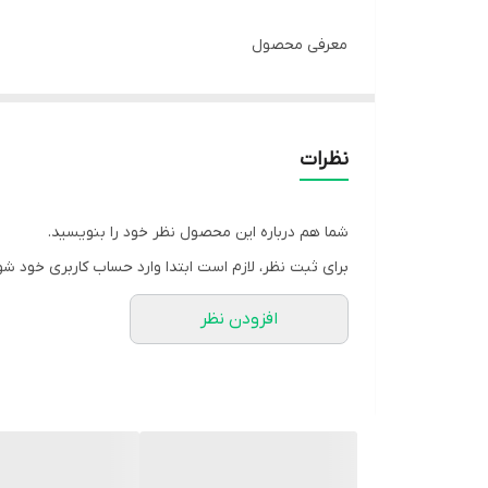
معرفی محصول
BETA-ALANINE: حداکثر استقامت، طولانی‌ترین تمرین
بتا آلانین جی 
پیش‌ساز کارنوزین در بدن عمل می‌کند. کارنوزین یک تر
نظرات
مصرف منظم بتا آلانین به افزایش سطح کارنوزین عضلانی 
طولانی‌تر را به همراه دارد. این محصول در بسته‌بندی پودری بدون طعم (Unflavoured) و با ۰۰
شما هم درباره این محصول نظر خود را بنویسید.
برای ثبت نظر، لازم است ابتدا وارد حساب کاربری خود شو
مزایا و ویژگی های محصول
افزودن نظر
افزایش عملکرد، تأخیر در خستگی
خلوص ۱۰۰٪: حاوی تنها بتا آلانین خالص، بدون افزودنی‌های غیر ضروری.
بافر اسید لاکتیک: با افزایش سطح کارنوزین در عضلات، 
تقویت استقامت: بهبود استقامت عضلانی به شما این امکا
مناسب برای ترکیب: فرمول بدون طعم به راحتی با مکمل‌ه