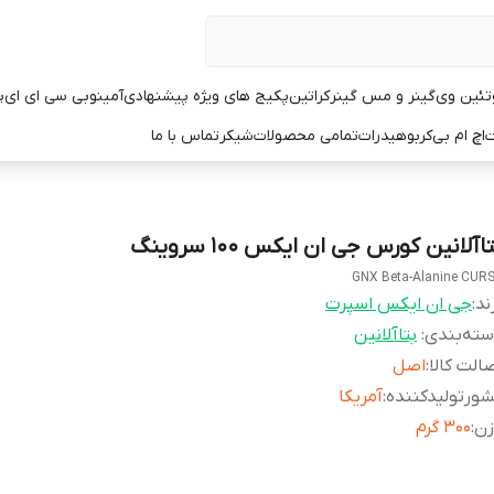
تئین وی
گینر و مس گینر
کراتین
پکیج های ویژه پیشنهادی
آمینو
بی سی ای ای
پ
ت
اچ ام بی
کربوهیدرات
تمامی محصولات
شیکر
تماس با ما
اآلانین کورس جی ان ایکس ۱۰۰ سروینگ
GNX Beta-Alanine CUR
ند:
جی ان ایکس اسپرت
ته‌بندی
:
بتاآلانین
الت کالا
:
اصل
ورتولیدکننده
:
آمریکا
زن
:
۳۰۰ گرم