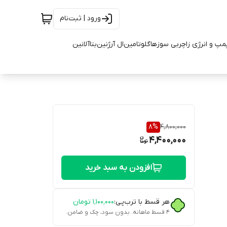
ورود | ثبت‌نام
مپ و انرژی زا
چربی سوزها
گلوتامین
ال آرژنین
بتاآلانین
8
%
4,800,000
4,400,000
افزودن به سبد خرید
هر قسط با ترب‌پی:
۱٬۱۰۰٬۰۰۰
تومان
۴ قسط ماهانه. بدون سود، چک و ضامن.