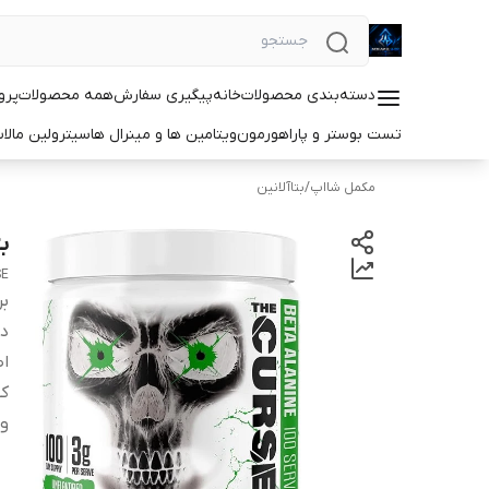
دسته‌بندی محصولات
خانه
پیگیری سفارش
همه محصولات
پرو
تست بوستر و پاراهورمون
ویتامین ها و مینرال ها
سیترولین مالا
مکمل شااپ
/
بتاآلانین
بت
SE
بر
دس
اص
کش
و