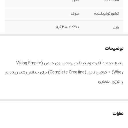
اصالت کالا
اصل
کشورتولیدکننده
سوئد
وزن
۲۲۷۰ + ۳۰۰ گرم
توضیحات
پکیج حجم و قدرت وایکینگ: پروتئین وی خالص (Viking Empire
Whey) + کراتین کامل (Complete Creatine) برای حداکثر رشد، ریکاوری
و انرژی انفجاری
معرفی پکیج دوگانه
ترکیب طلایی حجم و عملکرد: خالص، قدرتمند و مؤثر
نظرات
پکیج افزایش حجم عضلانی وایکینگ فورس (Viking Force
Laboratories)، ترکیبی حرفه‌ای از دو مکمل ضروری برای هر ورزشکاری