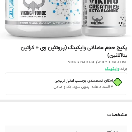
پکیج حجم عضلانی وایکینگ (پروتئین وی + کراتین
بتاآلانین)
VIKING PACKAGE (WHEY +CREATINE
برند:
وایکینگ
امکان قسط‌بندی برحسب اعتبار ترب‌پی
۴ قسط ماهانه. بدون سود، چک و ضامن.
مشخصات