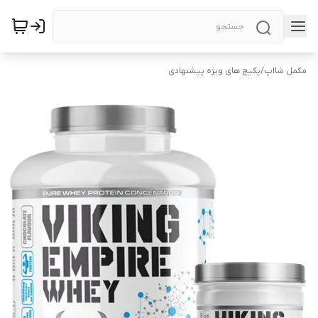
مکمل شااپ
/
پکیج های ویژه پیشنهادی