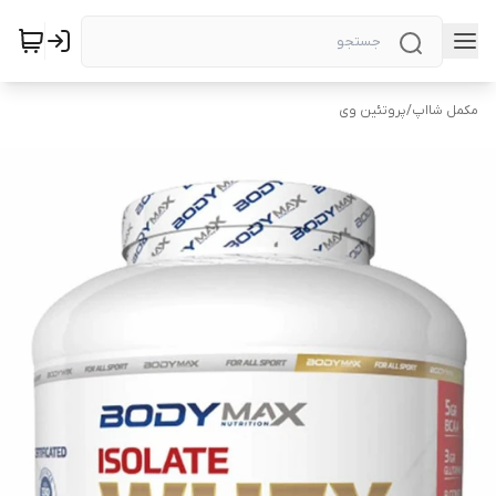
مکمل شااپ
/
پروتئین وی