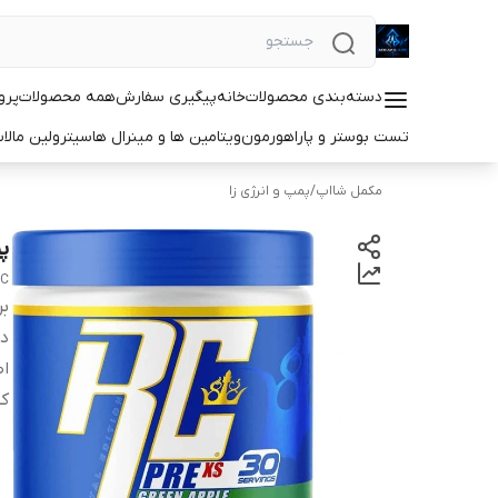
دسته‌بندی محصولات
خانه
پیگیری سفارش
همه محصولات
پرو
تست بوستر و پاراهورمون
ویتامین ها و مینرال ها
سیترولین مالا
مکمل شااپ
/
پمپ و انرژی زا
پم
RC
بر
دس
اص
کش