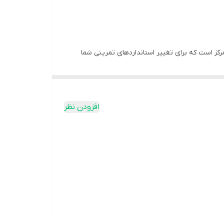
Ronnie Coleman Signature S، یک مکمل پیش از تمرین (Pre-Workout) فوق‌العاده متمرکز است که برای تغییر استانداردهای تمرینی شما
 است که به شما کمک می‌کند سدهای خستگی را شکسته و با قدرت حداکثری به سمت
تمرینی شما با بیشترین کیفیت انجام شود. این مکمل تحت
افزودن نظر
ت ارتباط ذهن و عضله کمک کرده و تمرکز شما را در طول تمرین در بالاترین سطح نگه