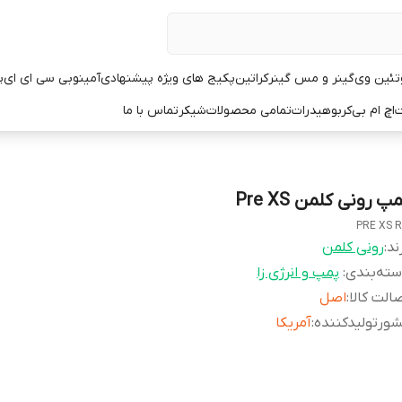
تئین وی
گینر و مس گینر
کراتین
پکیج های ویژه پیشنهادی
آمینو
بی سی ای ای
پ
ت
اچ ام بی
کربوهیدرات
تمامی محصولات
شیکر
تماس با ما
پ رونی کلمن Pre XS
PRE XS 
ند:
رونی کلمن
ته‌بندی
:
پمپ و انرژی زا
الت کالا
:
اصل
ورتولیدکننده
:
آمریکا