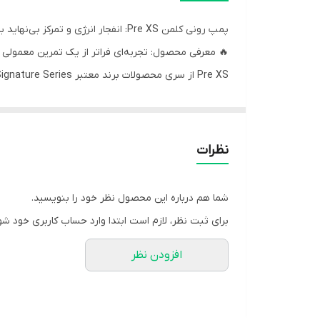
پمپ رونی کلمن Pre XS: انفجار انرژی و تمرکز بی‌نهاید با امضای قهرمان مستر المپیا
​🔥 معرفی محصول: تجربه‌ای فراتر از یک تمرین معمولی
اهداف خود حرکت کنید. Pre XS
استانداردهای سختگیرانه در تأسیسات cGMP در ایالات متحده آمریکا تولید شده است تا خلوص و کارایی آن تضمین گردد.
نظرات
​✨ مزایای کلیدی: قدرت، تمرکز و استقامت انفجاری
فرمولاسیون Pre XS به گونه‌ای مهندسی شده است که جنبه‌های مختلف عملکرد ورزشی شما را پوشش دهد:
شما هم درباره این محصول نظر خود را بنویسید.
​انرژی انفجاری و پایدار: با داشتن ۲۰۰ میلی‌گرم کافئین آنهیدروس، این پمپ انرژی فوری و شدیدی را برای شروع تمرینات سنگین فراهم می‌کند.
برای ثبت نظر، لازم است ابتدا وارد حساب کاربری خود شو
افزودن نظر
می‌دارد.
​افزایش استقامت عضلانی: با ۱۶۰۰ میلی‌گرم بتا-آلانین، این محصول به تاخیر در بروز خستگی کمک کرده و اجازه می‌دهد طولانی‌تر و سخت‌تر تمرین کنید.
​دم عضلانی و پمپاژ خون: وجود ۱۰۰۰ میلی‌گرم سیترولین مالات (با نسبت ۱:۱) به بهبود جریان خون در عضلات کمک کرده و دم عضلانی لذت‌بخشی را ایجاد می‌کند.