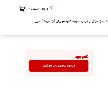
ورود | ثبت‌نام
مپ و انرژی زا
چربی سوزها
گلوتامین
ال آرژنین
بتاآلانین
ناموجود
دیدن محصولات مرتبط