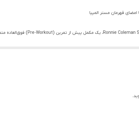
Pre XS از سری محصولات برند معتبر eries
طراحی شده است. این محصول با طعم باطراوت «لموناد» (Lemonade)، ترکیبی دقیق از مواد موثره‌ای
 نه تنها برای افزایش انرژی، بلکه برای ایجاد یک تمرکز ذهنی عمیق ساخته شده تا هر تکرار 
ید.
​تمرکز ذهنی فوق‌العاده: ترکیب کولین بی‌ترترات (Choline Bitartrate) و ان-استیل-ال-تیروزین به تقوی