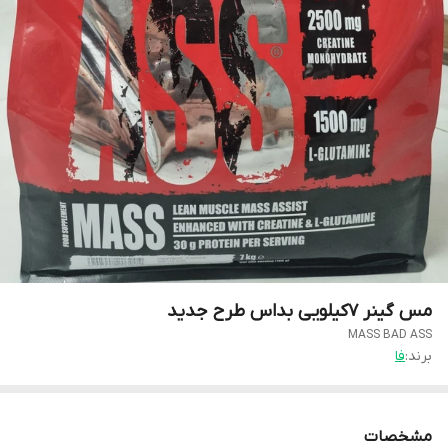
مس گینر ۷کیلویی بداس طرح جدید
MASS BAD ASS
برند:
فا
مشخصات