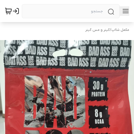
مکمل شااپ
/
گینر و مس گینر