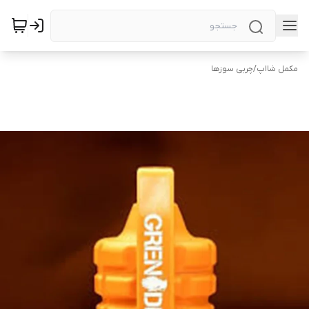
مکمل شااپ
/
چربی سوزها