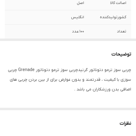
اصالت کالا
اصل
کشورتولیدکننده
انگلیس
تعداد
۱۰۰ عدد
توضیحات
چربی سوز ترمو دتوناتور گرنیدچربی سوز ترمو دتوناتور Grenade چربی
سوزی با کیفیت ، قدرتمند و بدون عوارض برای از بین بردن چربی های
اضافی بدن ورزشکاران می باشد .
این مکمل که به چربی سوز نارنجکی نیز معروف می باشد برنده چندین
جایزه مختلف توسط کارشناسان تغذیه در اروپا و امریکا شده است .
نظرات