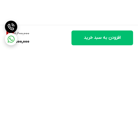
✔️تأثیر مثبتی بر خلق و خو دارد
✔️افزایش شدید استقامت
✔️قویترین چربی سوز دنیا
7,200,000
9
%
افزودن به سبد خرید
6,500,000
برگشت به بالا