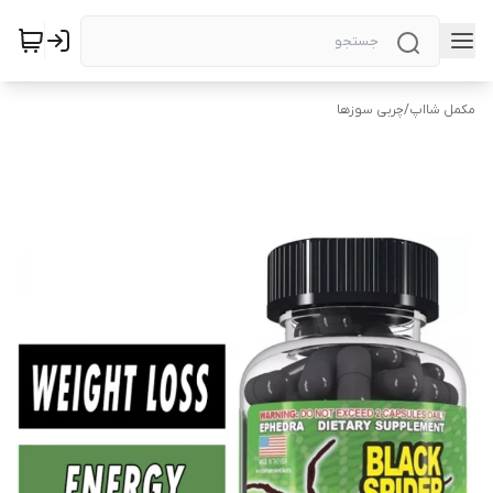
مکمل شااپ
/
چربی سوزها