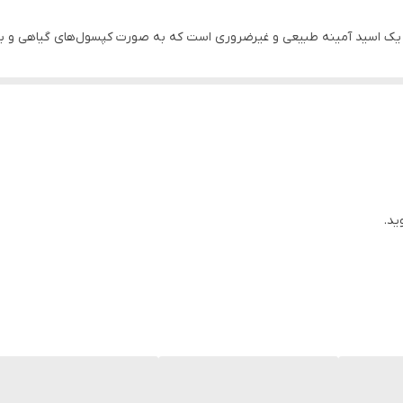
-آسپارتیک اسید (DAA) ناتری فیوژن (NutriFusion) یک اسید آمینه طبیعی و غیرضروری است که به صورت کپسول
ش حیاتی در رشد توده عضلانی، افزایش قدرت و بهبود ریکاوری دارد.
ر بالقوه می‌تواند سطح تولید هورمون‌های مهم را بهینه‌سازی کرده و شرایط آناب
ری
 اهداف تمرینی شما طراحی شده است:
ید.
م منجر به توانایی بیشتر در بلند کردن وزنه‌های سنگین‌تر و افزایش قابل 
ن، لاکتوز، سویا، شکر، گندم، مخمر، ماهی و نمک هستند، که برای افراد با مح
ت است.