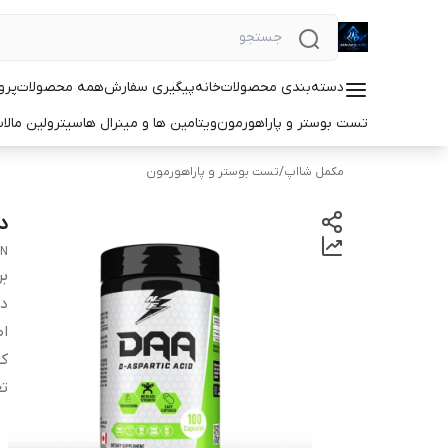
دسته‌بندی محصولات
خانه
پیگیری سفارش
همه محصولات
پرو
تست بوستر و پاراهورمون
ویتامین ها و مینرال ها
سیترولین مالا
مکمل شااپ
/
تست بوستر و پاراهورمون
د
ON
بر
دس
اص
کش
تع