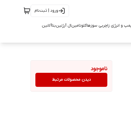
ورود | ثبت‌نام
مپ و انرژی زا
چربی سوزها
گلوتامین
ال آرژنین
بتاآلانین
ناموجود
دیدن محصولات مرتبط