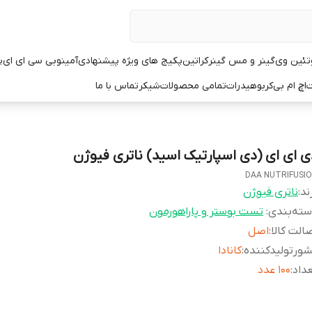
تئین وی
گینر و مس گینر
کراتین
پکیج های ویژه پیشنهادی
آمینو
بی سی ای ای
پ
ت
اچ ام بی
کربوهیدرات
تمامی محصولات
شیکر
تماس با ما
ی ای ای (دی اسپارتیک اسید) ناتری فیوژن
DAA NUTRIFUSI
ند:
ناتری فیوژن
ته‌بندی
:
تست بوستر و پاراهورمون
الت کالا
:
اصل
ورتولیدکننده
:
کانادا
داد
:
۱۰۰ عدد