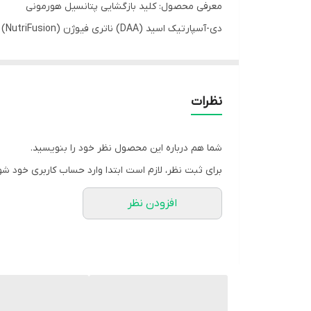
معرفی محصول: کلید بازگشایی پتانسیل هورمونی
دی
تقویت‌کننده‌های طبیعی هورمون تستوسترون است که نق
DAA با تأثیر بر سیستم عصبی و غدد درون‌ریز، به طو
انتخابی عالی برای ورزشکاران جدی و افراد بالای ۳۰ سال است که به دنبال افزایش طبیعی انرژی، استقامت و میل جنسی هستند.
نظرات
مزایا و ویژگی‌های کلیدی: قدرت، استقامت و بهبود ریکاو
شما هم درباره این محصول نظر خود را بنویسید.
دی-آسپارتیک اسید ناتری فیوژن برای کمک به جهش در
برای ثبت نظر، لازم است ابتدا وارد حساب کاربری خود شو
* تقویت تستوسترون: هدف اصلی DAA، کمک به افزایش سطح تستوسترون آزاد و کل در بدن به روشی کاملاً طبیعی است.
افزودن نظر
* افزایش قدرت: افزایش طبیعی هورمون‌ها به طور مستقی
* رشد عضلانی خشک: با بهبود محیط هورمونی، DAA به بدن کمک می‌کند تا فرآیند سنتز پروتئین عضلانی را بهینه کرده و توده عضلانی با کیفیت (حجم خشک) بسازد.
* فاقد مواد حساسیت‌زا: این کپسول‌ها گیاهی، فاقد گلوت
* مصرف آسان: به شکل کپسول ارائه شده و بلع آن راح