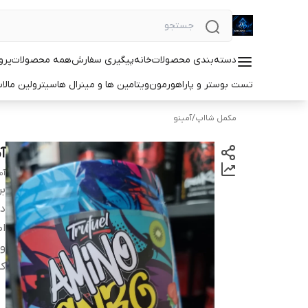
دسته‌بندی محصولات
خانه
پیگیری سفارش
همه محصولات
پرو
تست بوستر و پاراهورمون
ویتامین ها و مینرال ها
سیترولین مالا
مکمل شااپ
/
آمینو
آ
آم
بر
دس
اص
و
کش