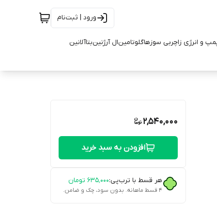
ورود | ثبت‌نام
مپ و انرژی زا
چربی سوزها
گلوتامین
ال آرژنین
بتاآلانین
2,540,000
افزودن به سبد خرید
هر قسط با ترب‌پی:
۶۳۵٬۰۰۰
تومان
۴ قسط ماهانه. بدون سود، چک و ضامن.