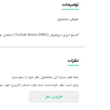
توضیحات
معرفی محصول
آمینو انرژی ت
برای همین لحظات ساخته شده!
نظرات
ترکیب متعادل آمینو اسیدهای شاخه‌دار، بتاآلانین کارنوسین، تورین، گلوتامین و ۱۰۰ میلی‌گرم کافئین طبیعی، باعث افزایش
شما هم درباره این محصول نظر خود را بنویسید.
برای ثبت نظر، لازم است ابتدا وارد حساب کاربری خود شو
افزودن نظر
💪 توضیحات کلی