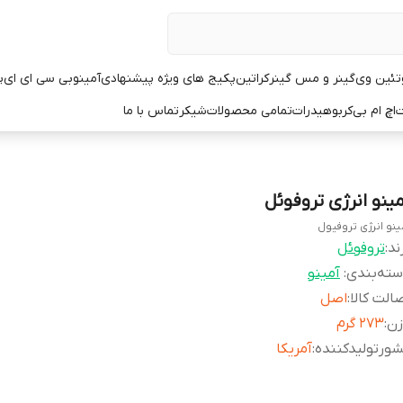
تئین وی
گینر و مس گینر
کراتین
پکیج های ویژه پیشنهادی
آمینو
بی سی ای ای
پ
ت
اچ ام بی
کربوهیدرات
تمامی محصولات
شیکر
تماس با ما
مینو انرژی تروفوئل
ینو انرژی تروفیول
ند:
تروفوئل
ته‌بندی
:
آمینو
الت کالا
:
اصل
زن
:
۲۷۳ گرم
ورتولیدکننده
:
آمریکا