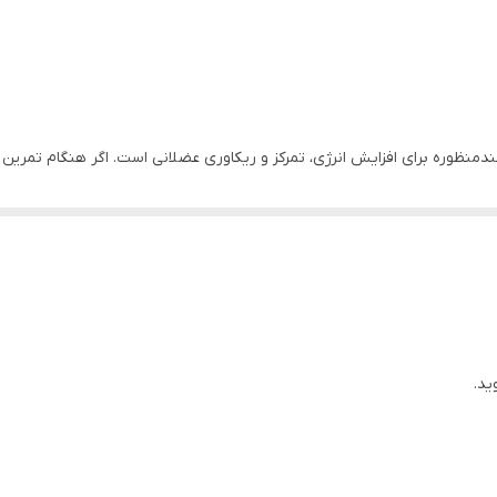
روفیول (Trufuel Amino ENRG) مکملی چندمنظوره برای افزایش انرژی، تمرکز و ریکاوری عضلانی است. 
 قدرت، کاهش خستگی و تسریع بازسازی عضلات می‌شود.
ید.