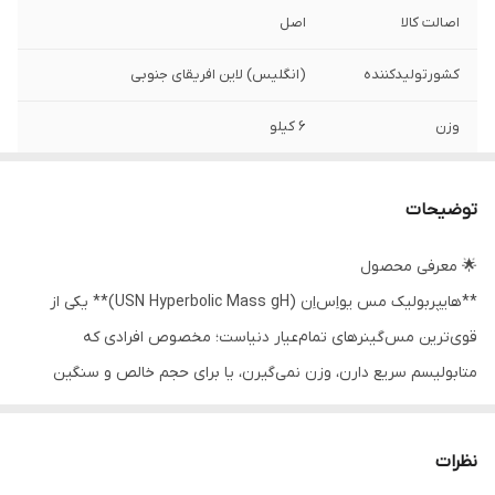
اصالت کالا
اصل
کشورتولیدکننده
(انگلیس) لاین افریقای جنوبی
وزن
۶ کیلو
توضیحات
🌟 معرفی محصول
**هایپربولیک مس یو‌اِس‌اِن (USN Hyperbolic Mass gH)** یکی از
قوی‌ترین مس‌گینرهای تمام‌عیار دنیاست؛ مخصوص افرادی که
متابولیسم سریع دارن، وزن نمی‌گیرن، یا برای حجم خالص و سنگین
دنبال فرمول واقعی هستن.
این محصول در هر سروینگ ۴ پیمانه‌ای **۶۰ گرم پروتئین** می‌ده و
نظرات
همراه با **۱۳.۸۵ گرم ترکیب کرابولیک (Creatine + Glycine)**، **۹.۴۷