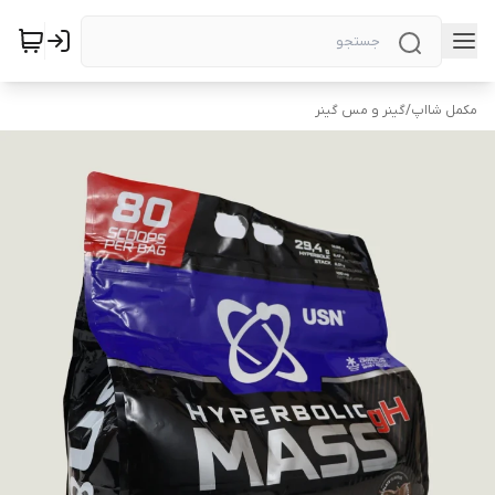
مکمل شااپ
/
گینر و مس گینر