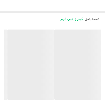
گرم mTOR Activator** و **۶.۰۱ گرم Hypervolumax** بدن رو وارد
فاز آنابولیک کامل می‌کنه.
دسته‌بندی
:
گینر و مس گینر
طعم محصول روی بسته: **Dutch Chocolate (شکلات هلندی)**.
---
# 💪 توضیحات کلی
USN Hyperbolic Mass یه گینر ساده نیست؛ یه فرمول **All-in-One
Extreme Mass Gainer** ـه که هم کالری بالا می‌ده، هم پروتئین قوی،
هم کراتین، هم BCAA، هم آمینواسیدهای کامل، هم ویتامین‌ها و مواد
معدنی ضروری.
چه چیزی باعث خاص شدنش می‌شه؟