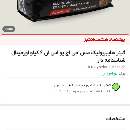
گینر هایپربولیک مس جی اچ یو اس ان ۶ کیلو اورجینال
شناسنامه دار
USN Hyperbolic Mass gh
برند:
یو اس ان
امکان قسط‌بندی برحسب اعتبار ترب‌پی
۴ قسط ماهانه. بدون سود، چک و ضامن.
مشخصات