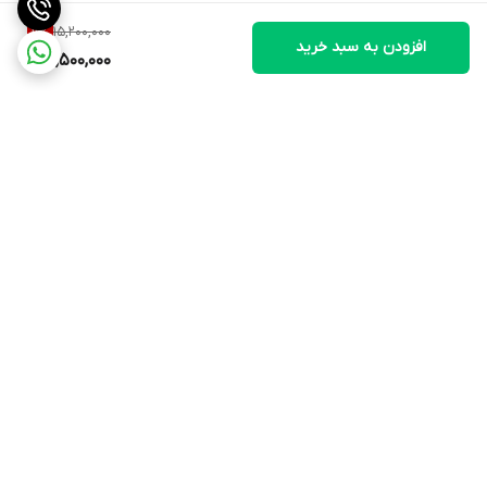
- دارای پروفایل کامل آمینواسید از جمله لوسین، ایزولوسین، والین،
15,200,000
11
%
افزودن به سبد خرید
گلوتامین و آرژنین
13,500,000
- مناسب افراد لاغر با متابولیسم سریع
- ایده‌آل برای حجم‌سازی سنگین و افزایش وزن پایدار
---
برگشت به بالا
# 🧬 ترکیبات اصلی هر سروینگ
بر اساس اطلاعاتی که روی عکس‌ها بود:
**پروتئین:** ۶۰ گرم
**کربوهیدرات:** ۱۳۸ گرم
ارسال ویژه
تضمین کیفیت
**چربی:** ۱۰ گرم
**فیبر:** ۴.۷ گرم