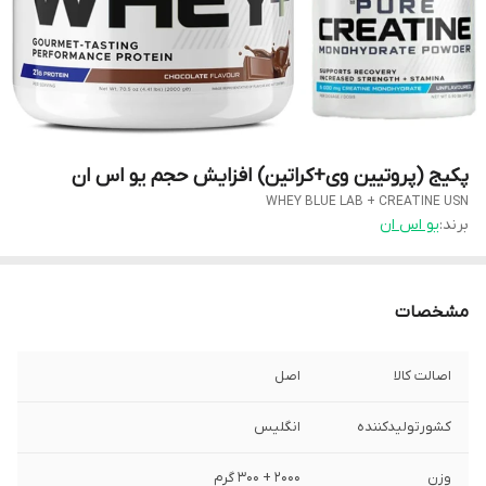
پکیج (پروتیین وی+کراتین) افزایش حجم یو اس ان
WHEY BLUE LAB + CREATINE USN
برند:
یو اس ان
مشخصات
اصالت کالا
اصل
کشورتولیدکننده
انگلیس
وزن
۲۰۰۰ + ۳۰۰ گرم