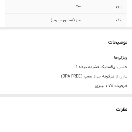
وزن
۵۰۰
رنگ
سبز (مطابق تصویر)
توضیحات
ویژگی‌ها
جنس: پلاستیک فشرده درجه 1
عاری از هرگونه مواد سمی (BPA FREE)
ظرفیت: 0.75 لیتری
رنگ بدنه: شفاف
نوع درب: ضامنی
نظرات
دارای محفظه جداگانه برای پودر یا قرص
دارای درب ضد نشت