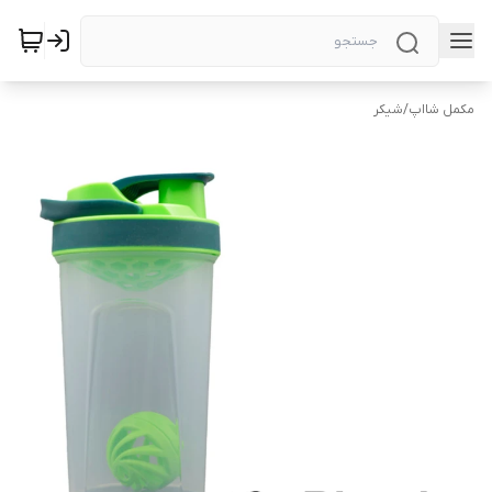
مکمل شااپ
/
شیکر