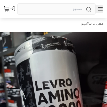
مکمل شااپ
/
آمینو