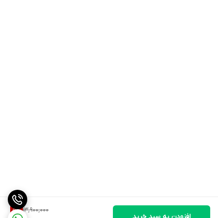
کم‌چرب مخلوط کنید.
بهترین زمان مصرف: بلافاصله بعد از بیداری، قبل از تمرین و یا بلافاصله
پس از اتمام تمرین برای شروع فرآیند ریکاوری.
هشدارها
در صورت حساسیت به شیر یا ترکیبات لبنی مصرف نشود.
برای زنان باردار، شیرده و افراد زیر ۱۸ سال توصیه نمی‌شود.
بیش از مقدار توصیه شده مصرف نکنید.
این محصول جایگزین رژیم غذایی متنوع و سبک زندگی سالم نیست.
دور از دسترس کودکان و در جای خشک و خنک (۱۵ تا ۲۵ درجه سانتی‌گراد)
نگهداری شود.
13,900,000
5
%
افزودن به سبد خرید