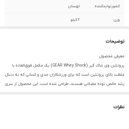
کشورتولیدکننده
لهستان
وزن
۲ کیلو
توضیحات
معرفی محصول
پروتئین وی شاک گیر (GEAR Whey Shock) یک مکمل فوق‌العاده با
غلظت بالای پروتئین است که برای ورزشکاران جدی و کسانی که به دنبال
رشد خالص توده عضلانی هستند، طراحی شده است. این محصول از سری
“Shock Line” برند GEAR، با بهره‌گیری از ۱۰۰٪ پروتئین وی کنسانتره با
کیفیت پریمیوم، سوخت مورد نیاز عضلات شما را در سریع‌ترین زمان
نظرات
ممکن پس از تمرین تأمین می‌کند. اگر به دنبال بدنی عضلانی و کات
شده هستید، وی شاک دقیقاً همان شوکی است که بدنتان به آن نیاز دارد.