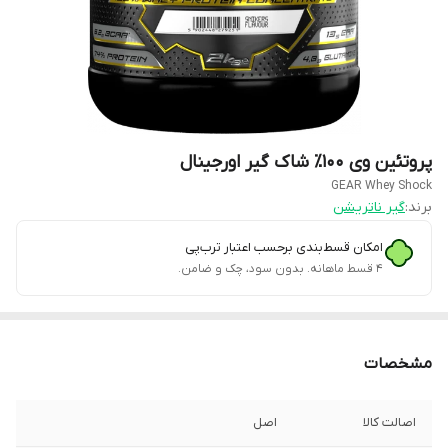
پروتئین وی ۱۰۰٪ شاک گیر اورجینال
GEAR Whey Shock
برند:
گیر ناتریشن
امکان قسط‌بندی برحسب اعتبار ترب‌پی
۴ قسط ماهانه. بدون سود، چک و ضامن.
مشخصات
اصالت کالا
اصل