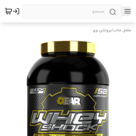
مکمل شااپ
/
پروتئین وی