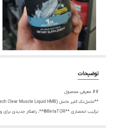
توضیحات
## معرفی محصول
ترکیب انحصاری **BetaTOR®**، 
کلیر ماسل به فرم کپسول‌های مایع (Liquid Softgel) عرضه می‌شود تا بالاترین میزان جذب و اثربخشی را به بدن شما برساند.