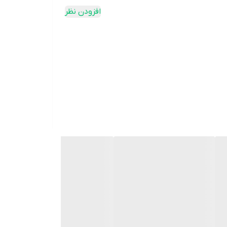
افزودن نظر
اگر به دنبال مکملی هستید که فراتر از پروتئین و کراتین عمل کند، **Clear Muscle** انتخاب اول است. این مکمل با فرمولاسیون HMB اسید آزاد (Free-acid HMB)، سنتز پروتئین را در
صول نشان داده که می‌تواند در دوره‌های تمرینی،
ن.