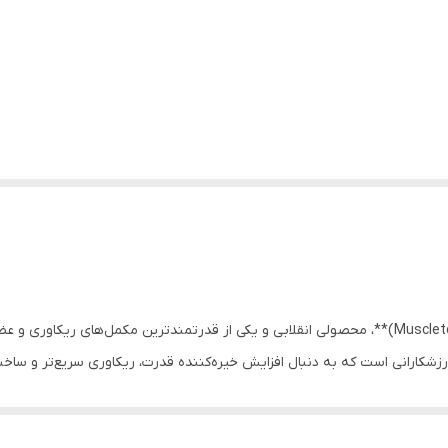
**ماسل‌تک کلیر ماسل (Muscletech Clear Muscle Liquid HMB)**، محصولی انقلابی و یکی از قدرتمندتری
راهکار جدیدی برای ورزشکارانی است که به دنبال افزایش خیره‌کننده قدرت، ریکاوری سر