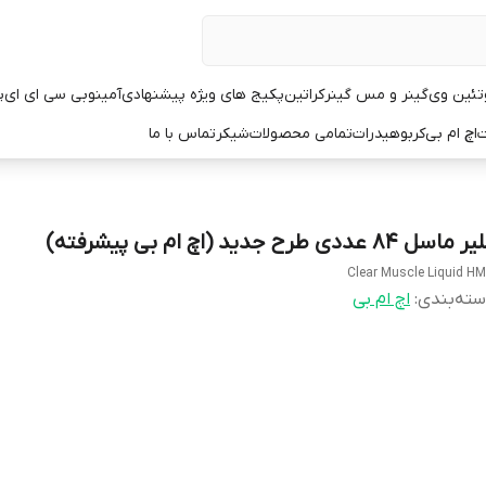
تئین وی
گینر و مس گینر
کراتین
پکیج های ویژه پیشنهادی
آمینو
بی سی ای ای
پ
ت
اچ ام بی
کربوهیدرات
تمامی محصولات
شیکر
تماس با ما
ماسل ۸۴ عددی طرح جدید (اچ ام بی پیشرفته)
Clear Muscle Liquid H
ته‌بندی
:
اچ ام بی