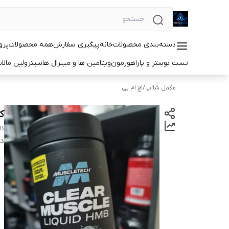
دسته‌بندی محصولات
خانه
پیگیری سفارش
همه محصولات
پرو
تست بوستر و پاراهورمون
ویتامین ها و مینرال ها
سیترولین مالا
مکمل شااپ
/
اچ ام بی
کلیر 
MB
دس