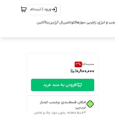
ورود | ثبت‌نام
مپ و انرژی زا
چربی سوزها
گلوتامین
ال آرژنین
بتاآلانین
3
%
11,200,000
10,800,000
افزودن به سبد خرید
امکان قسط‌بندی برحسب اعتبار
ترب‌پی
۴ قسط ماهانه. بدون سود، چک و ضامن.