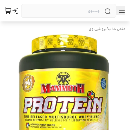
مکمل شااپ
/
پروتئین وی