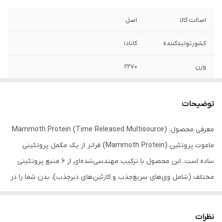
اصالت کالا
اصل
کشورتولیدکننده
کانادا
وزن
۲۲۷۰
توضیحات
معرفی محصول: Mammoth Protein (Time Released Multisource)
ماموت پروتئین (Mammoth Protein) فراتر از یک مکمل پروتئینی
ساده است. این محصول با ترکیب مهندسی‌شده‌ای از ۶ منبع پروتئینی
مختلف (شامل وی‌های سریع‌جذب و کازئین‌های دیرجذب)، بدن شما را در
وضعیت «ماموت» قرار می‌دهد؛ وضعیتی که در آن عضلات شما در تمام
طول روز، حتی ساعت‌ها پس از تمرین، مواد مغذی و اسیدهای آمینه
نظرات