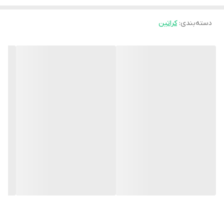
دسته‌بندی
:
کراتین
4: می تواند به طور موثر رفاه و رضایت کلی ما را از طریق اقدام مستقیم
بر روی مغز ما بهبود بخشد.
5: مطالعات نشان داده است که افرادی که از کراتین استفاده می کنند،
نسبت به افرادی که از مکمل کراتین استفاده نمی کنند، در قالب بافت
عضلانی بدون چربی سود بیشتری به دست آورده اند.
6: به طور فعال در سنتز مجدد گلیکوژن شرکت می کند.
7: وزن محصول 300 گرم 88 سروینگ
8: بهبود عملکرد فیزیکی بدن