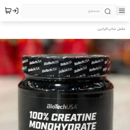
مکمل شااپ
/
کراتین