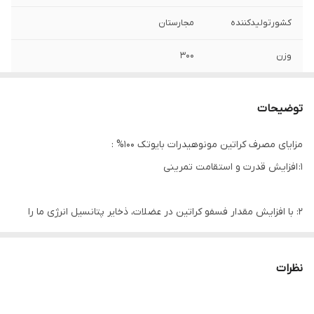
کشورتولیدکننده
مجارستان
وزن
۳۰۰
توضیحات
مزایای مصرف کراتین مونوهیدرات بایوتک 100% :
1: افزایش قدرت و استقامت تمرینی
2: با افزایش مقدار فسفو کراتین در عضلات، ذخایر پتانسیل انرژی ما را
افزایش می دهد.
نظرات
3: با ایجاد احتباس آب در سلول های عضلانی، یک محیط آنابولیک ایده
آل، برای افزایش حجم عضلات بزرگتر ایجاد می کند.