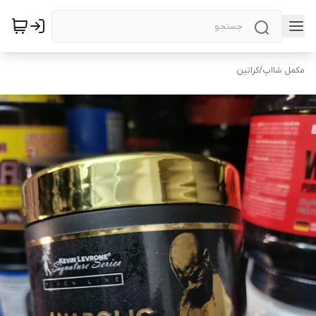
مکمل شااپ
/
کراتین