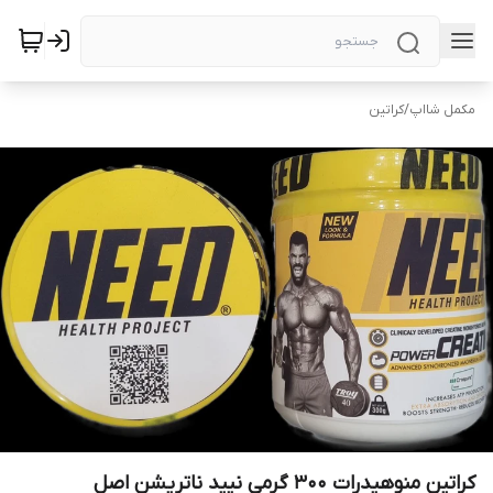
مکمل شااپ
/
کراتین
کراتین منوهیدرات ۳۰۰ گرمی نیید ناتریشن اصل