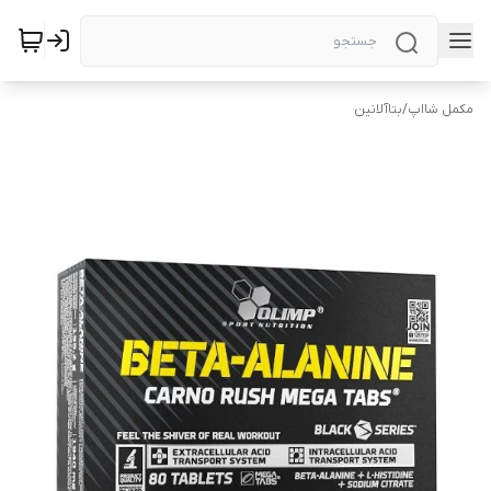
مکمل شااپ
/
بتاآلانین