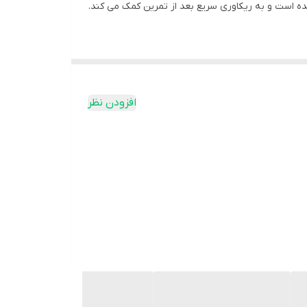
 ریکاوری، افزایش عضلات / قدرت و از دست دادن چربی،
 مکمل محبوب در بین ورزشکاران و به خصوص
افزودن نظر
 علمی با فراهمی زیستی بالا برای رژیم بدنسازی هاردکور