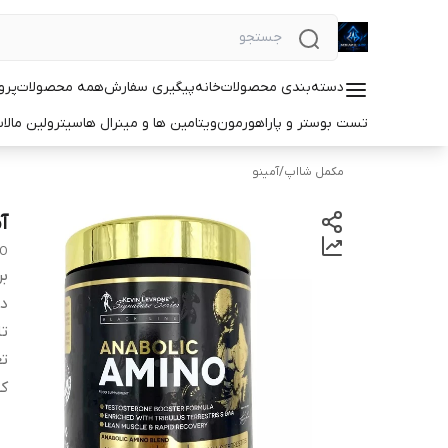
دسته‌بندی محصولات
خانه
پیگیری سفارش
همه محصولات
پرو
تست بوستر و پاراهورمون
ویتامین ها و مینرال ها
سیترولین مالا
مکمل شااپ
/
آمینو
آم
NO
بر
دس
ت
تع
کش