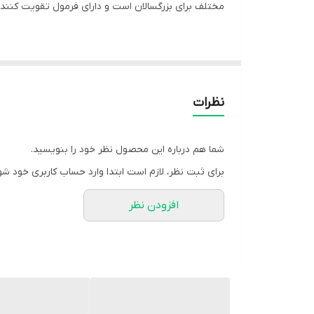
مختلف برای بزرگسالان است و دارای فرمول تقویت کننده تستوسترون است. این محصول با Tribulus Terrestris و
اسیدهای آمینه بلوک های سازنده پروتئین ها و بافت ما
و همچنین خلق و خو و عملکرد مغز – ارتباط مستقیم و 
ورزشکاران تبدیل شده است.
نظرات
Anabolic Amino ترکیبی قدرتمند از هر سه 
شما هم درباره این محصول نظر خود را بنویسید.
شما فرموله شده است، بلوک های ساختمانی حیاتی برای پ
برای ثبت نظر، لازم است ابتدا وارد حساب کاربری خود شو
افزودن نظر
فواید آنابولیک آمینو کوین لورون
با دریافت 2000 میلی گرم دی اسپارتیک اسید یا DAA کاهش خستگی را تجربه خواهید کرد.
برای افزایش انرژی ایده آل است.
عملکرد ورزشی را بهبود می بخشد.
سایز و رشد عضلات شما را بهبود می بخشد.