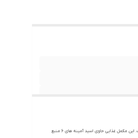
آنابولیک آمینو کوین لورون Kevin Levrone Anabolic Amino دارای فرمول جدیدی اسید آمینه است که به شکل قرص تولید شده است. این مکمل غذایی حاوی اسید آمینه های 6 منبع