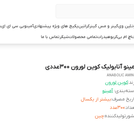
تئین وی
گینر و مس گینر
کراتین
پکیج های ویژه پیشنهادی
آمینو
بی سی ای ای
پ
ت
اچ ام بی
کربوهیدرات
تمامی محصولات
شیکر
تماس با ما
ینو آنابولیک کوین لورون ۳۰۰عددی
ANABOLIC AMI
ند:
کوین لورون
ته‌بندی
:
آمینو
اریخ مصرف
:
بیشتر از یکسال
داد
:
۳۰۰عدد
ورتولیدکننده
:
چین