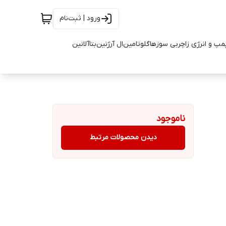
ورود | ثبت‌نام
مپ و انرژی زا
چربی سوزها
گلوتامین
ال آرژنین
بتاآلانین
ناموجود
دیدن محصولات مرتبط