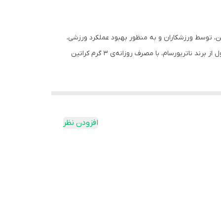
این نوع کراتین، توسط ورزشکاران و به منظور بهبود عملکرد ورزشی،
مورد استفاده قرار می گیرد. کراتین، عملکرد بدن را هنگام ورزش و تمارین شدید، تکراری و کوتاه افزایش می دهد. تاثیر مفید این محصول از برند ناتریورسام، با مصرف روزانه‌ی 3 گرم کراتین
افزودن نظر