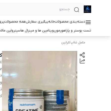
دسته‌بندی محصولات
خانه
پیگیری سفارش
همه محصولات
پرو
تست بوستر و پاراهورمون
ویتامین ها و مینرال ها
سیترولین مالا
مکمل شااپ
/
کراتین
کر
TE
بر
دس
و
ت
کش