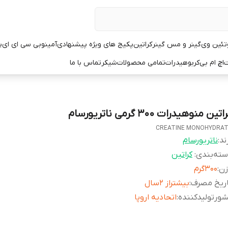
تئین وی
گینر و مس گینر
کراتین
پکیج های ویژه پیشنهادی
آمینو
بی سی ای ای
پ
ت
اچ ام بی
کربوهیدرات
تمامی محصولات
شیکر
تماس با ما
اتین منوهیدرات ۳۰۰ گرمی ناتریورسام
CREATINE MONOHYDRA
ند:
ناتریورسام
ته‌بندی
:
کراتین
زن
:
۳۰۰گرم
اریخ مصرف
:
بیشتراز ۲سال
ورتولیدکننده
:
اتحادیه اروپا