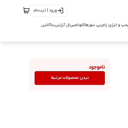
ورود | ثبت‌نام
مپ و انرژی زا
چربی سوزها
گلوتامین
ال آرژنین
بتاآلانین
ناموجود
دیدن محصولات مرتبط