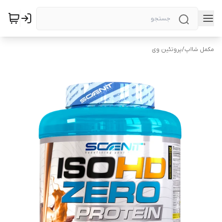
مکمل شااپ
/
پروتئین وی