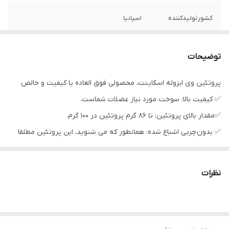
کشورتولیدکننده
اسپانیا
توضیحات
پروتئین وی ایزوله اسکاینت، محصولی فوق العاده یا کیفیت و خالص
✅️ کیفیت بالا: سوخت مورد نیاز عضلات شماست.
✅مقدار بالای پروتئین: تا 86 گرم پروتئین در 100 گرم.
✅ بدون چربی اشباع شده: همانطور که می شنوید، این پروتئین مطلقا
چربی اشباع ندارد.
✅ بدون کلوخه: این پروتئین فوق العاده فیلتر شده و به گونه ای
نظرات
فرموله شده است که فورا در شیکر شما حل می شود.
✅ رشد عضلانی: پروتئین ها به رشد توده عضلانی کمک می کنند، بنابراین
شیک های ما برای تمرین با وزنه شما ایده آل هستند.