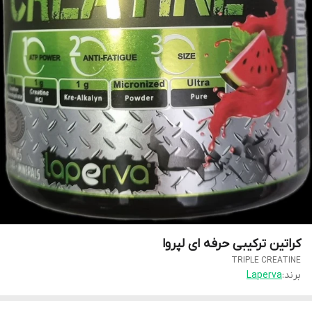
کراتین ترکیبی حرفه ای لپروا
TRIPLE CREATINE
برند:
Laperva