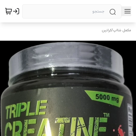
مکمل شااپ
/
کراتین