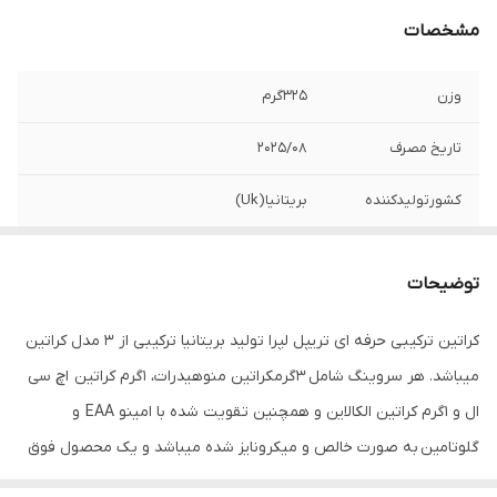
مشخصات
وزن
۳۲۵گرم
تاریخ مصرف
۲۰۲۵/۰۸
کشورتولیدکننده
بریتانیا(Uk)
توضیحات
کراتین ترکیبی حرفه ای تریپل لپرا تولید بریتانیا ترکیبی از ۳ مدل کراتین
میباشد. هر سروینگ شامل ۳گرمکراتین منوهیدرات، ۱گرم کراتین اچ سی
ال و ۱گرم کراتین الکالاین و همچنین تقویت شده با امینو EAA و
گلوتامین به صورت خالص و میکرونایز شده میباشد و یک محصول فوق
العاده حرفه ای جهت افزایش حجم خشک و چگالی عضله میباشد.