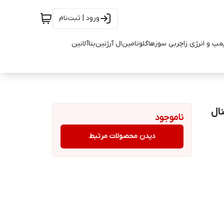
ورود | ثبت‌نام
مپ و انرژی زا
چربی سوزها
گلوتامین
ال آرژنین
بتاآلانین
ناموجود
دیدن محصولات مرتبط