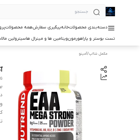
دسته‌بندی محصولات
خانه
پیگیری سفارش
همه محصولات
پرو
تست بوستر و پاراهورمون
ویتامین ها و مینرال ها
سیترولین مالا
مکمل شااپ
/
آمینو
آمینو
NG
بر
دس
و
کش
ت