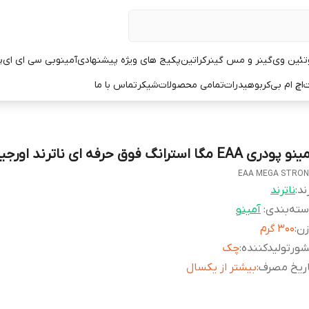
تئین وی
گینر و مس گینر
کراتین
پکیج های ویژه پیشنهادی
آمینو
بی سی ای ای
پ
ت
اچ ام بی
کربوهیدرات
تمامی محصولات
شیکر
تماس با ما
 پودری EAA مگا استرانگ فوق حرفه ای ناترند اورجینال
EAA MEGA STRO
ند:
ناترند
ته‌بندی
:
آمینو
زن
:
۳۰۰ گرم
ورتولیدکننده
:
چک
اریخ مصرف
:
بیشتر از یکسال