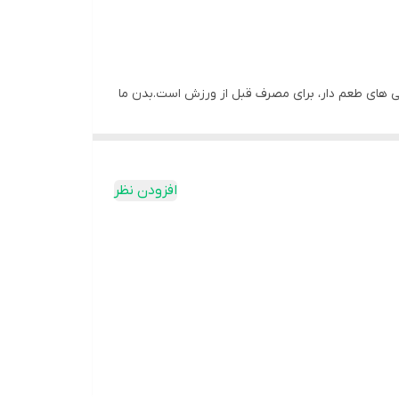
در فورمت فوری، طراحی شده برای تهیه نوشیدنی های طعم دار، برای مصرف قبل از ورزش است.بدن ما
را می توان به عنوان یک عنصر هیدراتاسیون در هنگام
وطی از اسید های آمینه ضروری با ویتامین های B5 و B6 غنی شده است. مگا استرانگ از متابولیسم پروتئین و گلیکوژن پشتیبانی می
ین با روی غنی شده است که به سنتز پروتئین کمک می کند. از
افزودن نظر
مشخصات محصول NUTREND EAA MEGA STRONG POWDER☑️پشتیبانی از متابولیسم پروتئین و گلیکوژنغنی شده با ویتامین های B12 ،B6 ،B5 ،D و روی☑️8 گرم ای ای ای☑️6 میلی گرم
 B6☑️2.5 میکروگرم ویتامین B12☑️7.5 میکروگرم ویتامین D☑️10 میلی گرم روی☑️250 میلی گرم عصاره چای سبز☑️بدون شکر☑️بدون رنگ های