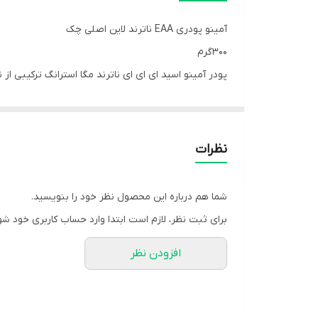
آمینو پودری EAA ناترند لاین اصلی چک
۳۰۰گرم
قادر به سنتز اسید های آمینه ضروری نیست و دریافت آن 
کند. همچنین ویتامین D برای عملک
نظرات
عصاره چای سبز و ویتامین B12 در این محصول برای کاهش خستگی استفاده شده است
شما هم درباره این محصول نظر خود را بنویسید.
برای ثبت نظر، لازم است ابتدا وارد حساب کاربری خود شو
مصنوعی☑️بدون گلوتن☑️هر سروینگ برابر است با 12 گرم☑️25 سروینگ☑️300 گرم
افزودن نظر