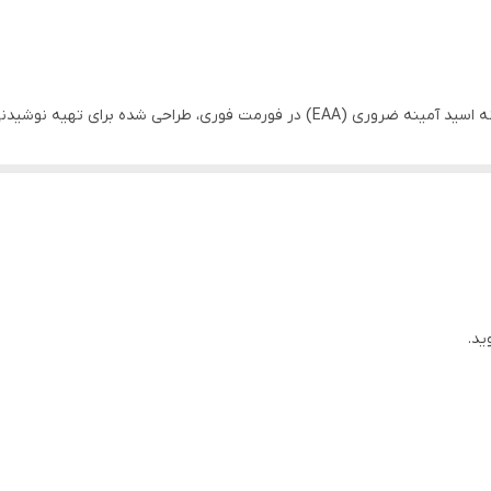
پودر آمینو اسید ای ای ای ناترند مگا استرانگ ترکیبی از نه اسید آمینه ضروری (EAA) 
ها منوط به رژیم غذایی پروتئین با کیفیت بالا است. ای ای ای مگا استرانگ 
افزایش فعالیت بدنی استفاده کرد.این مکمل ناترند مخل
رد مناسب ماهیچه ها و سیستم ایمنی به پودر ای ای ای افزوده شده است.این مکمل همچن
اسید پانتوتنیک☑️1.4 میلی گرم ویتامین
ید.